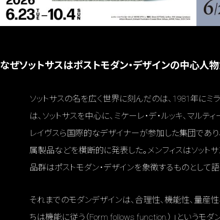
なぜソットサスはポストモダン・デザインの中心人物
ソットサスの名を広く世界に刻んだのは、1981年にミラ
は、ソットサスを中心に、ミケーレ・デ・ルッキ、マルティ
レイヴスら国際的なデザイナーが参加した集団であり、家
属製品などを横断的に発表した。メンフィスはソット
品群はポストモダン・デザインを象徴するものとして語
それまでのモダンデザインは、合理性、機能性、量産性
ちは機能に従う（Form follows function.）