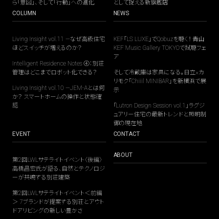
ら「意図」、そして「行動」への進化
として捉える新旗艦店
COLUMN
NEWS
Living Insight vol.11 —なぜ高級住宅
KEF「LS LUXE」でQobuzを聴く！ 青山
ほどスイッチが増えるのか？
KEF Music Gallery TOKYOで試聴フェ
ア
Intelligent Residence Notes ④：別荘
管理はどこまでロボット化できる？
そして冷蔵庫は家具になる。日立×カ
リモク「Chiiil MINIBAR」を新横浜で展
Living Insight vol.10 —JEM-Aとは何
示
か？ スマートホームの操作と状態確
認
「Lutron Design Session vol.1」ラグジ
ュアリー住宅の最新トレンドと照明制
御の現在地
EVENT
CONTACT
ABOUT
第2回LWLサテライトイベント〈後編〉
高橋昌宏氏が語る、自然とテクノロジ
ーが共鳴する別荘建築
第2回LWLサテライトイベント＜前編
＞ 7ブランドが提案する別荘とアウト
ドアリビングの新しい豊かさ