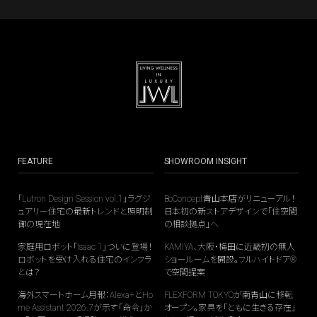
FEATURE
SHOWROOM INSIGHT
「Lutron Design Session vol.1」ラグジ
BoConcept青山本店がリニューアル！
ュアリー住宅の最新トレンドと照明制
日本初の新ストアデザインで「住空間
御の現在地
の相談拠点」へ
家庭用ロボット「Isaac 1」ついに登場！
KAMIYA、大阪・梅田に近畿初の無人
ロボットを受け入れる住宅のインフラ
ショールームを開設。フルハイトドア®
とは？
で空間提案
海外スマートホーム月報：Alexa+とHo
FLEXFORM TOKYOが南青山に移転
me Assistant 2026.7が示す「命令」か
オープン。家具を「ともに生きる存在」