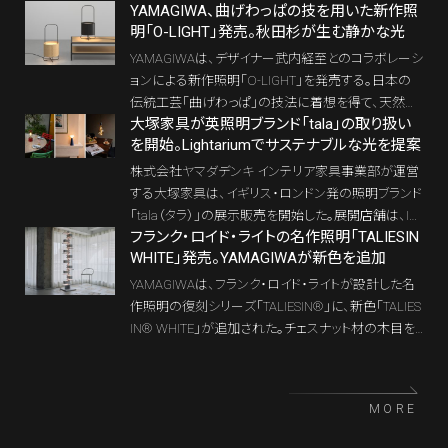
YAMAGIWA、曲げわっぱの技を用いた新作照
売するこの一灯は、フィラメントを思わせる繊細な“光
明「O-LIGHT」発売。秋田杉が生む静かな光
の線”を造形の主役に据え、工業的な構造美とノスタ
ルジックな情緒を同居させる。光を足すための器具と
YAMAGIWAは、デザイナー武内経至とのコラボレーシ
いうより、空間の陰影と静けさを整える小さな建築的
ョンによる新作照明「O-LIGHT」を発売する。日本の
装置として、この照明を見てみたい。
伝統工芸「曲げわっぱ」の技法に着想を得て、天然の
大塚家具が英照明ブランド「tala」の取り扱い
秋田杉を用いた照明オブジェとして仕上げた。消灯時
を開始。Lightariumでサステナブルな光を提案
の佇まいまで意識したデザインは、YAMAGIWAが長
年培ってきたオリジナル照明の思想にもつながってい
株式会社ヤマダデンキ インテリア家具事業部が運営
る。
する大塚家具は、イギリス・ロンドン発の照明ブランド
「tala（タラ）」の展示販売を開始した。展開店舗は、ID
フランク・ロイド・ライトの名作照明「TALIESIN
C OTSUKA 有明ショールームおよび大阪南港ショー
WHITE」発売。YAMAGIWAが新色を追加
ルーム内の大型照明専門フロア「Lightarium（ライタ
リウム）」。サステナビリティと美しいデザインを両立す
YAMAGIWAは、フランク・ロイド・ライトが設計した名
る同ブランドの照明が、日本の住空間に新たな選択
作照明の復刻シリーズ「TALIESIN®」に、新色「TALIES
肢をもたらす。
IN® WHITE」が追加された。チェスナット材の木目を
残した白い仕上げにより、積層する木製ブロックの彫
刻的な輪郭と、柔らかな間接光が描く陰影がいっそう
際立つ。
MORE