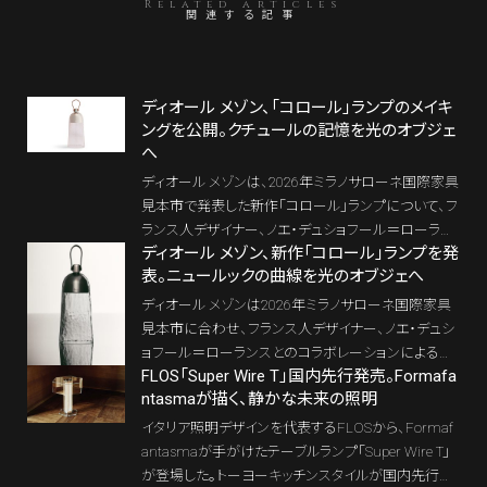
Related articles
関連する記事
ディオール メゾン、「コロール」ランプのメイキ
ングを公開。クチュールの記憶を光のオブジェ
へ
ディオール メゾンは、2026年ミラノサローネ国際家具
見本市で発表した新作「コロール」ランプについて、フ
ランス人デザイナー、ノエ・デュショフール＝ローラン
ディオール メゾン、新作「コロール」ランプを発
スによる制作過程を捉えたメイキングを公開した。
表。ニュールックの曲線を光のオブジェへ
ディオール メゾンは2026年ミラノサローネ国際家具
見本市に合わせ、フランス人デザイナー、ノエ・デュシ
ョフール＝ローランスとのコラボレーションによる新
FLOS「Super Wire T」国内先行発売。Formafa
作「コロール」ランプを発表した。クリスチャン・ディオ
ntasmaが描く、静かな未来の照明
ールの「ニュールック」を想起させる曲線、ムラーノガ
ラスの手仕事、そしてかご細工の技術。ファッションメ
イタリア照明デザインを代表するFLOSから、Formaf
ゾンの美意識が、上質な暮らしの中の光へと翻訳さ
antasmaが手がけたテーブルランプ「Super Wire T」
れている。
が登場した。トーヨーキッチンスタイルが国内先行発