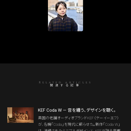
Related articles
関連する記事
KEF Coda W — 音を纏う、デザインを聴く。
英国の老舗オーディオブランドKEF（ケーイーエフ）
が、名機「Coda」を現代に蘇らせた。新作「Coda W」
は、洗練されたミニマルデザインと、KEFが誇る音響