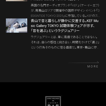
よる新たな空間価値の創出を目指す。
英国の名門オーディオブランド「KEF」（ケーイーエフ）
が、南青山エリアで開催中の国際デザインイベント「D
ESIGNTIDE TOKYO 2025」に参加している。KEFのス
青山で音と暮らしが静かに交差する。KEF Mu
ピーカーも手がけた英国の著名デザイナー、マイケ
sic Gallery TOKYO 試聴体験フェアが示す、
ル・ヤング（Michael Young） 氏とのコラボレーション
「音を選ぶ」というラグジュアリー
による展示を、イベントのEXTENSIONプログラムとし
て実施中だ。現地の様子をチラリとご紹介しよう。
ラグジュアリーとは、単に高価であることではない。
それは、自らの感性と向き合い、時間をかけて「選ぶ」
という行為そのものに宿る価値だ。東京・青山に佇む
KEF Music Gallery TOKYO で、2026年1月9日から2月
28日まで開催される試聴体験フェアは、まさにその
本質を体現するイベントと言えるだろう。
MORE