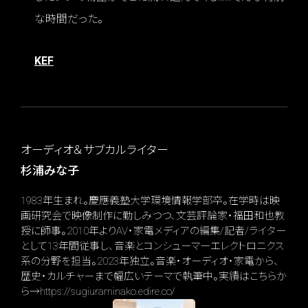
な時間だった。
KEF
オーディオ＆サブカルライター
杉浦みな子
1983年生まれ。慶應義塾大学環境情報学部卒。在学時は映
画研究会で映像制作に勤しみつつ、文芸評論家・福田和也教
授に師事。2010年よりAV・家電メディアの編集/記者/ライター
として13年間従事し、音楽とコンシューマーエレクトロニクス
系の分野を担当。2023年独立。音楽・オーディオ・家電から、
歴史・カルチャーまで幅広いテーマで執筆中。実績はこちらか
ら→https://sugiuraminako.edire.co/