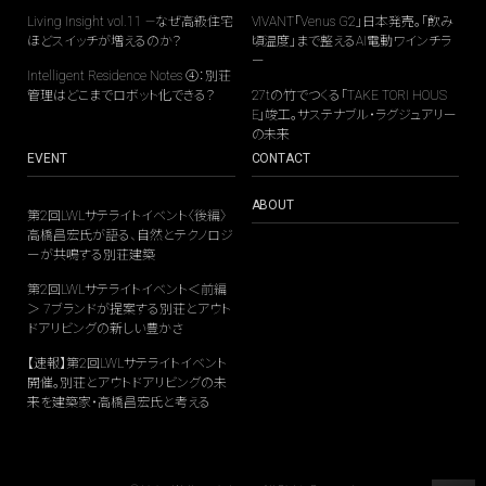
Living Insight vol.11 —なぜ高級住宅
VIVANT「Venus G2」日本発売。「飲み
ほどスイッチが増えるのか？
頃温度」まで整えるAI電動ワインチラ
ー
Intelligent Residence Notes ④：別荘
管理はどこまでロボット化できる？
27tの竹でつくる「TAKE TORI HOUS
E」竣工。サステナブル・ラグジュアリー
の未来
EVENT
CONTACT
ABOUT
第2回LWLサテライトイベント〈後編〉
高橋昌宏氏が語る、自然とテクノロジ
ーが共鳴する別荘建築
第2回LWLサテライトイベント＜前編
＞ 7ブランドが提案する別荘とアウト
ドアリビングの新しい豊かさ
【速報】第2回LWLサテライトイベント
開催。別荘とアウトドアリビングの未
来を建築家・高橋昌宏氏と考える