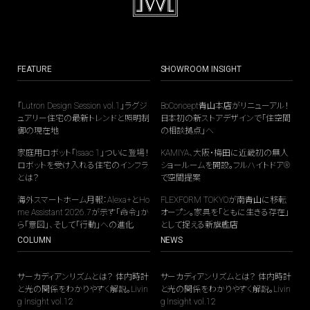
FEATURE
SHOWROOM INSIGHT
「Lutron Design Session vol.1」ラグジ
BoConcept青山本店がリニューアル！
ュアリー住宅の最新トレンドと照明制
日本初の新ストアデザインで「住空間
御の現在地
の相談拠点」へ
家庭用ロボット「Isaac 1」ついに登場！
KAMIYA、大阪・梅田に近畿初の無人
ロボットを受け入れる住宅のインフラ
ショールームを開設。フルハイトドア®
とは？
で空間提案
海外スマートホーム月報：Alexa+とHo
FLEXFORM TOKYOが南青山に移転
me Assistant 2026.7が示す「命令」か
オープン。家具を「ともに生きる存在」
ら「意図」、そして「行動」への進化
として捉える新旗艦店
COLUMN
NEWS
サーカディアンリズムとは？ 体内時計
サーカディアンリズムとは？ 体内時計
と光の関係をわかりやすく解説。Livin
と光の関係をわかりやすく解説。Livin
g Insight vol.12
g Insight vol.12