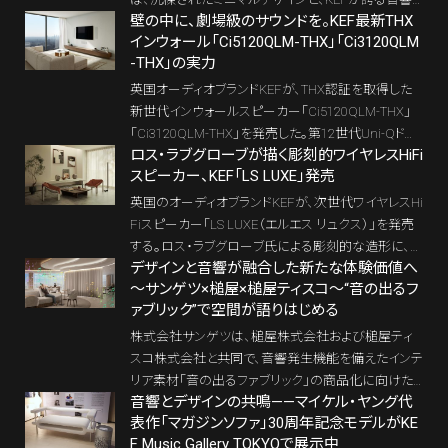
壁の中に、劇場級のサウンドを。KEF最新THX
工学の粋を融合したオールインワン・スピーカー。ア
インウォール「Ci5120QLM-THX」「Ci3120QLM
ナログレコードの温もりから最新ストリーミングまで、
-THX」の実力
すべての音が上質なインテリアとして息づく。
英国オーディオブランドKEFが、THX認証を取得した
新世代インウォールスピーカー「Ci5120QLM-THX」
「Ci3120QLM-THX」を発売した。第12世代Uni-Qドラ
ロス・ラブグローブが描く彫刻的ワイヤレスHiFi
イバーとMAT（メタマテリアル吸収技術）を搭載し、埋
スピーカー、KEF「LS LUXE」発売
込型ながらトールボーイに迫る高音質を実現。海外
で一般化するホームシアターの“インウォール化”を日
英国のオーディオブランドKEFが、次世代ワイヤレスHi
本でも加速させる注目モデルだ。
Fiスピーカー「LS LUXE（エルエス リュクス）」を発売
する。ロス・ラブグローブ氏による彫刻的な造形に、M
デザインと音響が融合した新たな体験価値へ
AT搭載Uni-Qドライバー、新技術VECO、電流駆動型
～サンゲツ×槌屋×槌屋ティスコ～“音の出るフ
アンプを融合。オーディオとインテリアの境界を越え、
ァブリック”で空間が語りはじめる
空間そのものを豊かにする「ラグジュアリー・リスニ
ング」を提案する。希望小売価格は715,000円（税込・
株式会社サンゲツは、槌屋株式会社および槌屋ティ
ペア）。7月30日からmyKEFメンバー向けに先行販売
スコ株式会社と共同で、音響発生機能を備えたインテ
され、全国一般発売は2026年8月25日。
リア素材「音の出るファブリック」の商品化に向けた
音響とデザインの共鳴——マイケル・ヤング代
開発をスタートした。この革新的な布状スピーカー技
表作「マガジンソファ」30周年記念モデルがKE
術は、国立研究開発法人 産業技術総合研究所（産総
F Music Gallery TOKYOで展示中
研）の技術を応用。空間デザインとサウンドの融合に