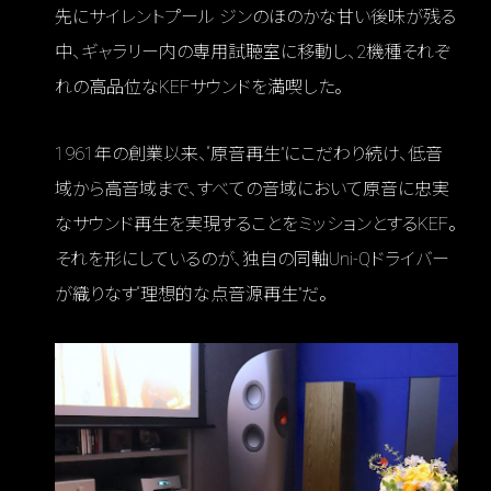
先にサイレントプール ジンのほのかな甘い後味が残る
中、ギャラリー内の専用試聴室に移動し、2機種それぞ
れの高品位なKEFサウンドを満喫した。
1961年の創業以来、“原音再生”にこだわり続け、低音
域から高音域まで、すべての音域において原音に忠実
なサウンド再生を実現することをミッションとするKEF。
それを形にしているのが、独自の同軸Uni-Qドライバー
が織りなす“理想的な点音源再生”だ。