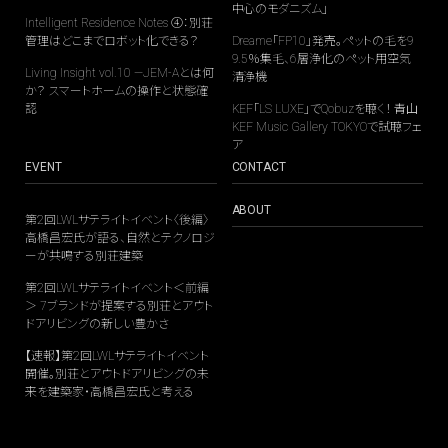
中心のモダニズム」
Intelligent Residence Notes ④：別荘
管理はどこまでロボット化できる？
Dreame「FP10」発売。ペットの毛を9
9.5％集毛、6層浄化のペット用空気
Living Insight vol.10 —JEM-Aとは何
清浄機
か？ スマートホームの操作と状態確
認
KEF「LS LUXE」でQobuzを聴く！ 青山
KEF Music Gallery TOKYOで試聴フェ
ア
EVENT
CONTACT
ABOUT
第2回LWLサテライトイベント〈後編〉
高橋昌宏氏が語る、自然とテクノロジ
ーが共鳴する別荘建築
第2回LWLサテライトイベント＜前編
＞ 7ブランドが提案する別荘とアウト
ドアリビングの新しい豊かさ
【速報】第2回LWLサテライトイベント
開催。別荘とアウトドアリビングの未
来を建築家・高橋昌宏氏と考える