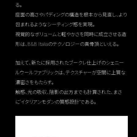
る。
座面の高さやパディングの構造を根本から見直し、より
包まれるようなシーティング感を実現。
視覚的なボリュームと軽やかさを同時に成立させる造
形は、B&B Italiaのテクノロジーの真骨頂といえる。
加えて、新たに採用されたブークレ仕上げのシェニー
ルウールファブリックは、テクスチャーが空間に上質な
濃密さをもたらす。
触感、光の吸収、陰影の出方までも計算された、まさ
に“イタリアンモダンの質感設計”である。