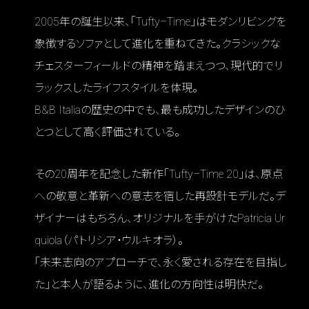
2005年の誕生以来、「Tufty–Time」はモダンリビングを
象徴するソファとして進化を重ねてきた。クラシックな
チェスターフィールドの精神を踏まえつつ、現代的でリ
ラックスしたライフスタイルを体現。
B&B Italiaの歴史の中でも、最も成功したデザインのひ
とつとして高く評価されている。
その20周年を記念した新作「Tufty–Time 20」は、原点
への敬意と革新への意志を宿した再設計モデルだ。デ
ザイナーはもちろん、オリジナルを手がけたPatricia Ur
quiola（パトリシア・ウルキオラ）。
「未来志向のアプローチで、永く愛される存在を目指し
た」と本人が語るように、進化の方向性は明快だ。