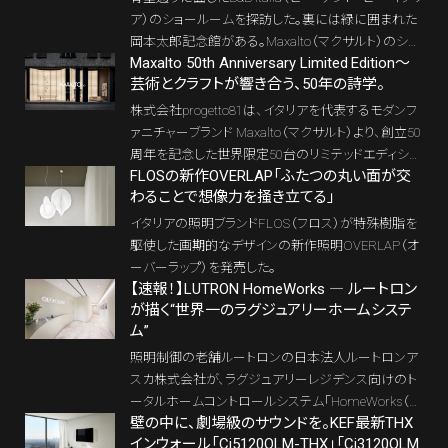
ア）のショールームを探訪した。裏には緑に囲まれた
岡本太郎記念館がある。Maxalto（マクサルト）のショ
Maxalto 50th Anniversary Limited Edition～
ールームである地下1階も含めると4フロアにも及ぶ
芸術とクラフトが響き合う、50年の詩学。
ので、前後編2回に分けてレポートする。4フロアにわ
たる空間のうち、前編では1階・2階のインドアコレク
株式会社progetto81は、イタリアを代表するモダンフ
ションにフォーカスする。Patricia Urquiolaの「Tufty-Ti
ァニチャーブランド Maxalto（マクサルト）より、創立50
me 20」、Mario Belliniの「Camaleonda」、Antonio Cit
周年を記念した世界限定50台のリミテッドエディショ
terioの最新作など、名作と新作が共存する展示構成
FLOSの新作OVERLAP「ふたつの丸い面が交
ン「Lilum 50」「Pathos 50」を発表した。展示販売は 2
を、FlosやLouis Poulsenの照明演出とともにリポー
わることで想像力を掻き立てる」
025年10月31日（金）-11月24日（月・祝）、Maxalto To
ト。サステナビリティとカスタマイズ思想が融合する、
kyo（東京都港区南青山6-2-3 B1F）にて開催される。
イタリアの照明ブランドFLOS（フロス）が特殊樹脂を
いまのB&B Italiaの現在地を読み解く。
駆使した画期的なデザインの新作照明OVERLAP（オ
ーバーラップ）を発売した。
【速報！】LUTRON HomeWorks ― ルートロン
が描く“世界一のラグジュアリーホームシステ
ム”
照明制御の老舗ルートロンの日本法人ルートロンア
スカ株式会社が、ラグジュアリーレジデンス向けのト
ータルホームコントロールシステム「HomeWorks（ホ
壁の中に、劇場級のサウンドを。KEF最新THX
ームワークス）」を国内ローンチ。11月7日に東京・青
インウォール「Ci5120QLM-THX」「Ci3120QLM
山にてレセプションが催された。