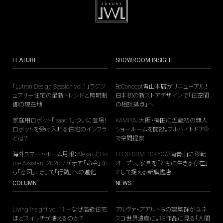
FEATURE
SHOWROOM INSIGHT
「Lutron Design Session vol.1」ラグジ
BoConcept青山本店がリニューアル！
ュアリー住宅の最新トレンドと照明制
日本初の新ストアデザインで「住空間
御の現在地
の相談拠点」へ
家庭用ロボット「Isaac 1」ついに登場！
KAMIYA、大阪・梅田に近畿初の無人
ロボットを受け入れる住宅のインフラ
ショールームを開設。フルハイトドア®
とは？
で空間提案
海外スマートホーム月報：Alexa+とHo
FLEXFORM TOKYOが南青山に移転
me Assistant 2026.7が示す「命令」か
オープン。家具を「ともに生きる存在」
ら「意図」、そして「行動」への進化
として捉える新旗艦店
COLUMN
NEWS
Living Insight vol.11 —なぜ高級住宅
アルヴァ・アアルトらの建築群がユネ
ほどスイッチが増えるのか？
スコ世界遺産に。13作品に見る「人間