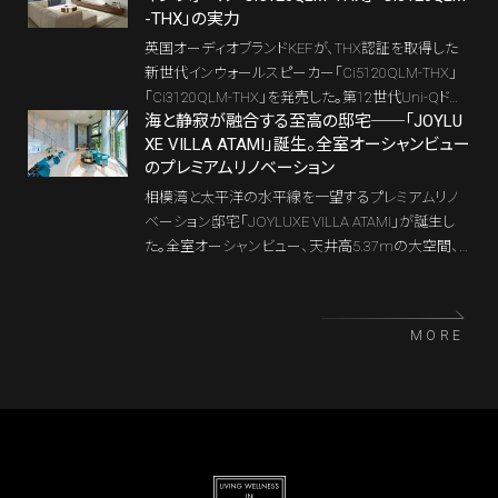
-THX」の実力
英国オーディオブランドKEFが、THX認証を取得した
新世代インウォールスピーカー「Ci5120QLM-THX」
「Ci3120QLM-THX」を発売した。第12世代Uni-Qドラ
海と静寂が融合する至高の邸宅──「JOYLU
イバーとMAT（メタマテリアル吸収技術）を搭載し、埋
XE VILLA ATAMI」誕生。全室オーシャンビュー
込型ながらトールボーイに迫る高音質を実現。海外
のプレミアムリノベーション
で一般化するホームシアターの“インウォール化”を日
本でも加速させる注目モデルだ。
相模湾と太平洋の水平線を一望するプレミアムリノ
ベーション邸宅「JOYLUXE VILLA ATAMI」が誕生し
た。全室オーシャンビュー、天井高5.37mの大空間、
熱海温泉を引き込んだ露天風呂。三井デザインテック
が監修した、海と建築美が調和する唯一無二のラグ
ジュアリーホームだ。
MORE