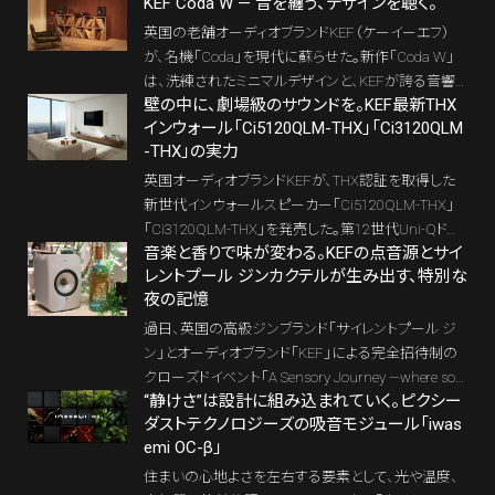
KEF Coda W — 音を纏う、デザインを聴く。
英国の老舗オーディオブランドKEF（ケーイーエフ）
が、名機「Coda」を現代に蘇らせた。新作「Coda W」
は、洗練されたミニマルデザインと、KEFが誇る音響
壁の中に、劇場級のサウンドを。KEF最新THX
工学の粋を融合したオールインワン・スピーカー。ア
インウォール「Ci5120QLM-THX」「Ci3120QLM
ナログレコードの温もりから最新ストリーミングまで、
-THX」の実力
すべての音が上質なインテリアとして息づく。
英国オーディオブランドKEFが、THX認証を取得した
新世代インウォールスピーカー「Ci5120QLM-THX」
「Ci3120QLM-THX」を発売した。第12世代Uni-Qドラ
音楽と香りで味が変わる。KEFの点音源とサイ
イバーとMAT（メタマテリアル吸収技術）を搭載し、埋
レントプール ジンカクテルが生み出す、特別な
込型ながらトールボーイに迫る高音質を実現。海外
夜の記憶
で一般化するホームシアターの“インウォール化”を日
本でも加速させる注目モデルだ。
過日、英国の高級ジンブランド「サイレントプール ジ
ン」とオーディオブランド「KEF」による完全招待制の
クローズドイベント「A Sensory Journey —where sou
“静けさ”は設計に組み込まれていく。ピクシー
nd meets gin 音とジンが響き合う、五感の出会い」が
ダストテクノロジーズの吸音モジュール「iwas
開催された。音・香り・味が立体的に絡み合う、特別
emi OC-β」
な時間の記憶をお伝えしよう。
住まいの心地よさを左右する要素として、光や温度、