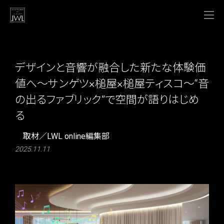
デザインと音響が融合した新たな体験価
値へ～サンゲツ×槌屋×槌屋ティスコ～“音
の出るファブリック”で空間が語りはじめ
る
取材／LWL online編集部
2025.11.11