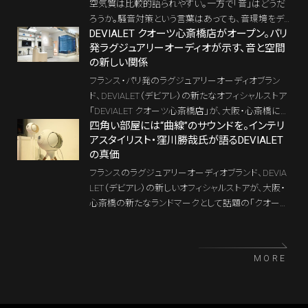
空気質は比較的語られやすい。一方で「音」はどうだ
ろうか。騒音対策という言葉はあっても、音環境をデ
DEVIALET クオーツ心斎橋店がオープン。パリ
ザインするという発想は、まだ一般的とは言いがた
発ラグジュアリーオーディオが示す、音と空間
い。そんな中、ピクシーダストテクノロジーズが発表
の新しい関係
したのが、新しい音響制御モジュール「iwasemi OC-
β」。“後で貼るもの”だった吸音材を、“あらかじめ空間
フランス・パリ発のラグジュアリーオーディオブラン
に組み込むもの”へアップデートする提案だ。
ド、DEVIALET（デビアレ）の新たなオフィシャルストア
「DEVIALET クオーツ心斎橋店」が、大阪・心斎橋にオ
四角い部屋には“曲線”のサウンドを。インテリ
ープンした。Phantomシリーズやサウンドバー「Dion
アスタイリスト・窪川勝哉氏が語るDEVIALET
e」を体験できる専用試聴室を備え、音楽、映像、光を
の真価
一体で楽しめる空間となっている。パリ・オペラ座との
パートナーシップやFENDIなどのラグジュアリーブラ
フランスのラグジュアリーオーディオブランド、DEVIA
ンドとの協業でも知られるDEVIALETは、なぜ心斎橋
LET（デビアレ）の新しいオフィシャルストアが、大阪・
に新たな体験拠点を構えたのか。オープン記念イベ
心斎橋の新たなランドマークとして話題の「クオーツ
ントで語られたブランドの思想とともに、その意味をレ
心斎橋」にオープンした。本記事では、開業記念イベ
ポートする。
ントで語られたスタイリスト・窪川勝哉氏の言葉を軸
に、「インテリア目線で選ぶDEVIALETの真価」を紐解
MORE
いていきたい。