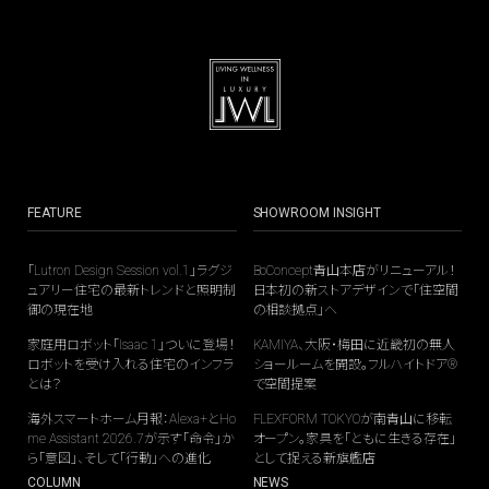
FEATURE
SHOWROOM INSIGHT
「Lutron Design Session vol.1」ラグジ
BoConcept青山本店がリニューアル！
ュアリー住宅の最新トレンドと照明制
日本初の新ストアデザインで「住空間
御の現在地
の相談拠点」へ
家庭用ロボット「Isaac 1」ついに登場！
KAMIYA、大阪・梅田に近畿初の無人
ロボットを受け入れる住宅のインフラ
ショールームを開設。フルハイトドア®
とは？
で空間提案
海外スマートホーム月報：Alexa+とHo
FLEXFORM TOKYOが南青山に移転
me Assistant 2026.7が示す「命令」か
オープン。家具を「ともに生きる存在」
ら「意図」、そして「行動」への進化
として捉える新旗艦店
COLUMN
NEWS