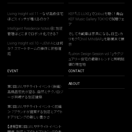
Living Insight vol.11 —なぜ高級住宅
KEF「LS LUXE」でQobuzを聴く！ 青山
ほどスイッチが増えるのか？
KEF Music Gallery TOKYOで試聴フェ
ア
Intelligent Residence Notes ④：別荘
管理はどこまでロボット化できる？
そして冷蔵庫は家具になる。日立×カ
リモク「Chiiil MINIBAR」を新横浜で展
Living Insight vol.10 —JEM-Aとは何
示
か？ スマートホームの操作と状態確
認
「Lutron Design Session vol.1」ラグジ
ュアリー住宅の最新トレンドと照明制
御の現在地
EVENT
CONTACT
ABOUT
第2回LWLサテライトイベント〈後編〉
高橋昌宏氏が語る、自然とテクノロジ
ーが共鳴する別荘建築
第2回LWLサテライトイベント＜前編
＞ 7ブランドが提案する別荘とアウト
ドアリビングの新しい豊かさ
【速報】第2回LWLサテライトイベント