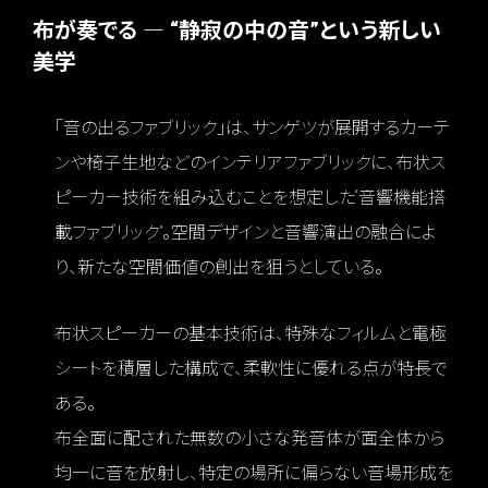
布が奏でる ― “静寂の中の音”という新しい
美学
「音の出るファブリック」は、サンゲツが展開するカーテ
ンや椅子生地などのインテリアファブリックに、布状ス
ピーカー技術を組み込むことを想定した“音響機能搭
載ファブリック”。空間デザインと音響演出の融合によ
り、新たな空間価値の創出を狙うとしている。
布状スピーカーの基本技術は、特殊なフィルムと電極
シートを積層した構成で、柔軟性に優れる点が特長で
ある。
布全面に配された無数の小さな発音体が面全体から
均一に音を放射し、特定の場所に偏らない音場形成を