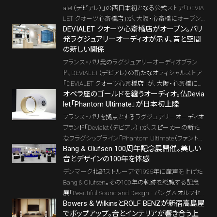
alet（デビアレ）」の西日本初となる公式ストア「DEVIA
LET クオーツ心斎橋店」が、大阪・心斎橋にオープン
DEVIALET クオーツ心斎橋店がオープン。パリ
する。場所はOsaka Metro御堂筋線・長堀鶴見緑地線
発ラグジュアリーオーディオが示す、音と空間
「心斎橋」駅直結の商業施設「クオーツ心斎橋」2階。
の新しい関係
店内には専用リスニングルームを備え、Devialetなら
ではの音響体験をラグジュアリーな空間の中で味わ
フランス・パリ発のラグジュアリーオーディオブラン
うことができる。
ド、DEVIALET（デビアレ）の新たなオフィシャルストア
「DEVIALET クオーツ心斎橋店」が、大阪・心斎橋にオ
オペラ座のゴールドを纏うオーディオ。仏Devia
ープンした。Phantomシリーズやサウンドバー「Dion
let「Phantom Ultimate」が日本初上陸
e」を体験できる専用試聴室を備え、音楽、映像、光を
一体で楽しめる空間となっている。パリ・オペラ座との
フランス・パリを拠点とするラグジュアリーオーディオ
パートナーシップやFENDIなどのラグジュアリーブラ
ブランド「Devialet（デビアレ）」が、スピーカーの新た
ンドとの協業でも知られるDEVIALETは、なぜ心斎橋
なフラグシップライン「Phantom Ultimate（ファント
に新たな体験拠点を構えたのか。オープン記念イベ
Bang & Olufsen 100周年記念展開催。美しい
ム・アルティメット）」の日本正式展開を発表した。これ
ントで語られたブランドの思想とともに、その意味をレ
音とデザインの100年を体感
を記念し、Devialet製品を体験できるローンチイベン
ポートする。
トがニュウマン高輪で開催。フランスから来日した本
デンマーク北部ストルーアで1925年に産声を上げた
社CEOのスピーチを交えながら、その模様をご紹介し
Bang & Olufsen。その100年の軌跡を総覧する記念
よう。
展「Beautiful Sound and Design - バング & オルフセ
Bowers & WilkinsとROLF BENZが新宿高島屋
ンが紡ぐ美しい音とデザインの100年」が、2026年4月
でポップアップ。音とインテリアが響き合う上
3日より表参道ヒルズ B3F スペース オーにて開催さ