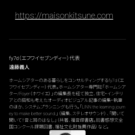
https://maisonkitsune.com
fy7d（エフワイセブンディー）代表
遠藤義人
ホームシアターのある暮らしをコンサルティングするfy7d（エ
フワイセブンディー）代表。ホームシアター専門誌「ホームシア
ター/Foyer（ホワイエ）」の編集長を経て独立、住宅・インテリ
アとの調和も考えたオーディオビジュアル記事の編集・執筆
のほか、システムプランニングも行う。「LINN the learning journ
ey to make better sound.」（編集、ステレオサウンド）、「聞いて
聞いて！音と耳のはなし」（共著、福音館書店。読書感想文全
国コンクール課題図書、福祉文化財推薦作品）など。