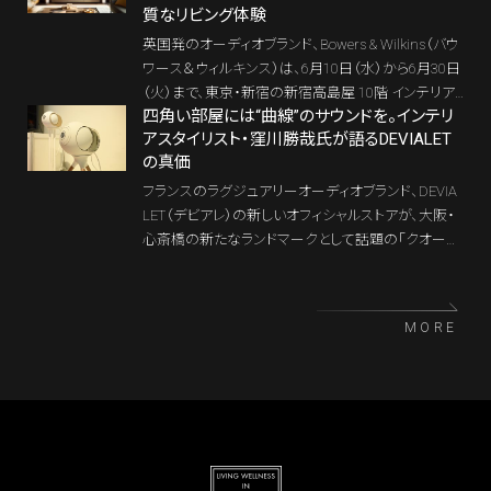
質なリビング体験
れる。
英国発のオーディオブランド、Bowers & Wilkins（バウ
ワース＆ウィルキンス）は、6月10日（水）から6月30日
（火）まで、東京・新宿の新宿高島屋 10階 インテリア
四角い部屋には“曲線”のサウンドを。インテリ
特設会場にて、期間限定のポップアップストアをオー
アスタイリスト・窪川勝哉氏が語るDEVIALET
プンする。Bowers & Wilkinsのスピーカーやオーディ
の真価
オシステムと、ドイツの高級家具ブランド、ROLF BEN
Z（ロルフベンツ）とのコーディネートにより、「音」と
フランスのラグジュアリーオーディオブランド、DEVIA
「家具」が一体となったリビング空間が提案されてい
LET（デビアレ）の新しいオフィシャルストアが、大阪・
る。
心斎橋の新たなランドマークとして話題の「クオーツ
心斎橋」にオープンした。本記事では、開業記念イベ
ントで語られたスタイリスト・窪川勝哉氏の言葉を軸
に、「インテリア目線で選ぶDEVIALETの真価」を紐解
MORE
いていきたい。