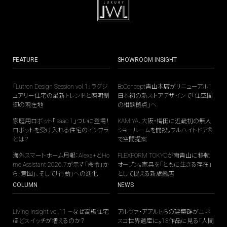
FEATURE
SHOWROOM INSIGHT
「Lutron Design Session vol.1」ラグジ
BoConcept青山本店がリニューアル！
ュアリー住宅の最新トレンドと照明制
日本初の新ストアデザインで「住空間
御の現在地
の相談拠点」へ
家庭用ロボット「Isaac 1」ついに登場！
KAMIYA、大阪・梅田に近畿初の無人
ロボットを受け入れる住宅のインフラ
ショールームを開設。フルハイトドア®
とは？
で空間提案
海外スマートホーム月報：Alexa+とHo
FLEXFORM TOKYOが南青山に移転
me Assistant 2026.7が示す「命令」か
オープン。家具を「ともに生きる存在」
ら「意図」、そして「行動」への進化
として捉える新旗艦店
COLUMN
NEWS
Living Insight vol.11 —なぜ高級住宅
アルヴァ・アアルトらの建築群がユネ
ほどスイッチが増えるのか？
スコ世界遺産に。13作品に見る「人間