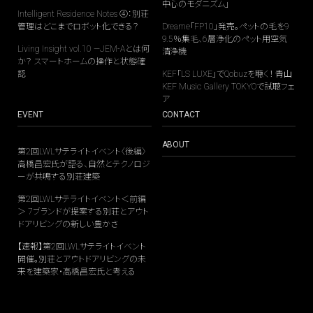
中心のモダニズム」
Intelligent Residence Notes ④：別荘
管理はどこまでロボット化できる？
Dreame「FP10」発売。ペットの毛を9
9.5％集毛、6層浄化のペット用空気
Living Insight vol.10 —JEM-Aとは何
清浄機
か？ スマートホームの操作と状態確
認
KEF「LS LUXE」でQobuzを聴く！ 青山
KEF Music Gallery TOKYOで試聴フェ
ア
EVENT
CONTACT
ABOUT
第2回LWLサテライトイベント〈後編〉
高橋昌宏氏が語る、自然とテクノロジ
ーが共鳴する別荘建築
第2回LWLサテライトイベント＜前編
＞ 7ブランドが提案する別荘とアウト
ドアリビングの新しい豊かさ
【速報】第2回LWLサテライトイベント
開催。別荘とアウトドアリビングの未
来を建築家・高橋昌宏氏と考える