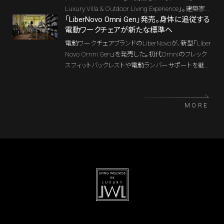
Luxury Villa & Outdoor Living Experience」。建築家や
「LiberNovo Omni Gen」発売。身体に追従する
デザイナー、インテリアコーディネーター、デベロッパ
電動ワークチェアが新たな標準へ
ーなど60名を超えるプロフェッショナルが集い、エム
ズ・アーキテクツ代表の高橋昌宏氏による講演と、協
電動ワークチェアブランドのLiberNovoが、新型「Liber
賛ブランド7社のプレゼンテーションを通して、別荘建
Novo Omni Gen」を発売した。初代Omniのフレック
築、アウトドアリビング、スマートホーム、ウェルネスが
スフィットバックレストや電動ランバーサポートを継承
交差する、これからのラグジュアリーな暮らしを考え
しながら、リクライニングを5段階へ拡張し、調整域や
た。
クッション性、操作感を刷新。身体に追従する「テクノ
ロジー家具」を、ホームオフィスの日常へ広げる新た
MORE
なスタンダードモデルである。