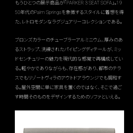
もうひとつの展示商品が「PARKER 3 SEAT SOFA」。19
50年代のPalm Springsを象徴するスタイルに着想を得
た、レトロモダンなラグジュアリーコレクションである。
ブロンズカラーのチューブラーアルミニウム、厚みのあ
るストラップ、洗練されたパイピングディテールが、ミッ
ドセンチュリーの魅力を現代的な感覚で再構成してい
る。軽やかでありながらも、存在感があり、都市のテラ
スでもリゾートヴィラのアウトドアラウンジでも調和す
る。屋外空間に単に家具を置くのではなく、そこで過ご
す時間そのものをデザインするためのソファといえる。