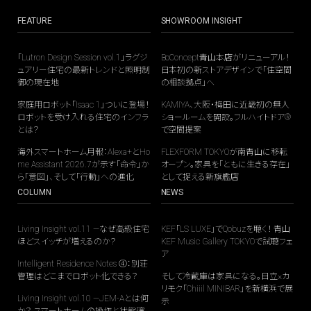
FEATURE
SHOWROOM INSIGHT
「Lutron Design Session vol.1」ラグジ
BoConcept青山本店がリニューアル！
ュアリー住宅の最新トレンドと照明制
日本初の新ストアデザインで「住空間
御の現在地
の相談拠点」へ
家庭用ロボット「Isaac 1」ついに登場！
KAMIYA、大阪・梅田に近畿初の無人
ロボットを受け入れる住宅のインフラ
ショールームを開設。フルハイトドア®
とは？
で空間提案
海外スマートホーム月報：Alexa+とHo
FLEXFORM TOKYOが南青山に移転
me Assistant 2026.7が示す「命令」か
オープン。家具を「ともに生きる存在」
ら「意図」、そして「行動」への進化
として捉える新旗艦店
COLUMN
NEWS
Living Insight vol.11 —なぜ高級住宅
KEF「LS LUXE」でQobuzを聴く！ 青山
ほどスイッチが増えるのか？
KEF Music Gallery TOKYOで試聴フェ
ア
Intelligent Residence Notes ④：別荘
管理はどこまでロボット化できる？
そして冷蔵庫は家具になる。日立×カ
リモク「Chiiil MINIBAR」を新横浜で展
Living Insight vol.10 —JEM-Aとは何
示
か？ スマートホームの操作と状態確