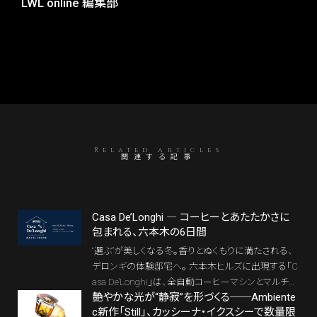
LWL online 編集部
Related articles
関連する記事
Casa De’Longhi ― コーヒーとあたたかさに
包まれる、六本木の6日間
“選ぶ”が美しくなる冬。香りとぬくもりに満たされる、
デロンギの体験邸宅へ。 六本木ヒルズに出現する「C
asa De’Longhi」は、全自動コーヒーマシンとマルチダ
艶やかな光が“静寂”を形づくる──Ambiente
イナミックヒーターが織りなす“香りと熱の建築”。 五
c新作「Still」、カッシーナ・イクスシーで数量限
感で味わう6日間が、暮らしの美学を呼び覚ます。 デ