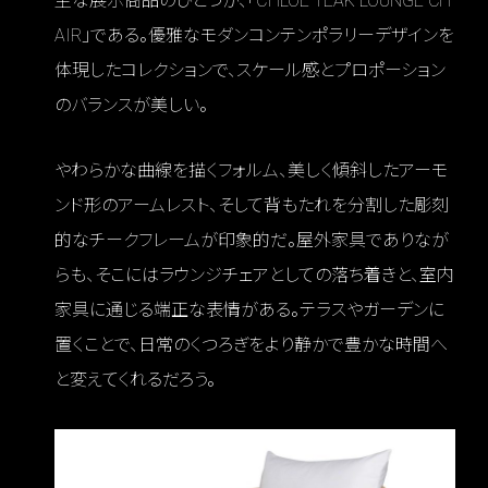
主な展示商品のひとつが、「CHLOE TEAK LOUNGE CH
AIR」である。優雅なモダンコンテンポラリーデザインを
体現したコレクションで、スケール感とプロポーション
のバランスが美しい。
やわらかな曲線を描くフォルム、美しく傾斜したアーモ
ンド形のアームレスト、そして背もたれを分割した彫刻
的なチークフレームが印象的だ。屋外家具でありなが
らも、そこにはラウンジチェアとしての落ち着きと、室内
家具に通じる端正な表情がある。テラスやガーデンに
置くことで、日常のくつろぎをより静かで豊かな時間へ
と変えてくれるだろう。