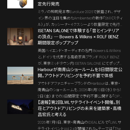
定先行発売
ロンギが提案する冬の特別体験イベント「Casa De’Lo
nghi」が、11月25日〜30日の6日間、六本木ヒルズカ
ミラノの照明見本市Euroluce 2025で披露され、デザ
フェにて開催される。全自動コーヒーマシンとマルチ
イン界の注目を集めたAmbientecの新作「Still（スティ
ダイナミックヒーターが織りなす「香り」と「ぬくもり」
ル）」が、カッシーナ・イクスシーより数量限定で先行
の空間で、上質な日常を選ぶ時間が始まる。
ISETAN SALONEで体験する「音とインテリア
発売された。積層ガラスが生み出す光の濃淡は建築
の頂点」 ─ Bowers & Wilkins × ROLF BENZ
に寄り添うアートピースのようだ。クリスタルの質感
期間限定ポップアップ
と静謐な光を併せ持つ本作は、ホリデーシーズンを
飾る特別な一灯となる。
英国ハイエンド・オーディオの名門 Bowers & Wilkins
と、ドイツを代表する高級家具ブランド ROLF BENZ
が、東京ミッドタウン内 ISETAN SALONE にてポップア
Harbourが南青山ショールームを3日間限定公
ップストアを期間限定開催する。 ブランドの象徴であ
開。アウトドアリビングを予約不要で体感
る「803 D4」から最新ワイヤレスまで、極上のサウンド
とインテリアを融合した“生活空間としてのハイエン
アウトドアファニチャーブランドのHarbourは、東京・
ド”を体感できる特別な展示だ。
南青山のショールームを、2026年6月10日（水）から1
2日（金）までの3日間限定で予約不要公開する「OPE
【速報】第2回LWLサテライトイベント開催。別
N SHOWROOM / 3DAYS」を開催する。通常は予約制
荘とアウトドアリビングの未来を建築家・高橋
で展開しているショールームを、会期中は自由に見学
昌宏氏と考える
できる特別な機会となる。Porto Dining Chair、Vienn
a Bistro Table、Lucca Side Tableなどのコレクション
2026年7月9日、東京・南青山のIDEALビルで「LWLサ
を、実際に見て、触れて、体感することができる。
テライトイベントVol.2」が開催された。テーマは「The