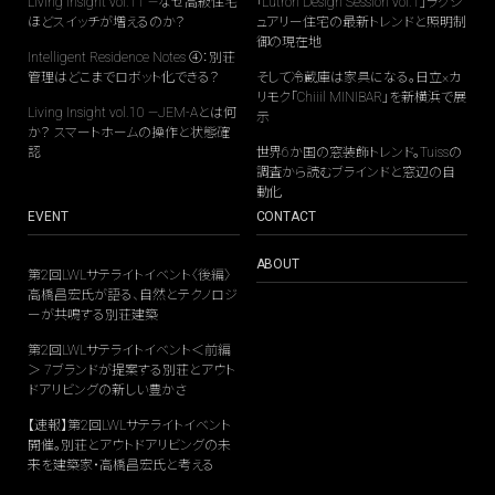
Living Insight vol.11 —なぜ高級住宅
「Lutron Design Session vol.1」ラグジ
ほどスイッチが増えるのか？
ュアリー住宅の最新トレンドと照明制
御の現在地
Intelligent Residence Notes ④：別荘
管理はどこまでロボット化できる？
そして冷蔵庫は家具になる。日立×カ
リモク「Chiiil MINIBAR」を新横浜で展
Living Insight vol.10 —JEM-Aとは何
示
か？ スマートホームの操作と状態確
認
世界6か国の窓装飾トレンド。Tuissの
調査から読むブラインドと窓辺の自
動化
EVENT
CONTACT
ABOUT
第2回LWLサテライトイベント〈後編〉
高橋昌宏氏が語る、自然とテクノロジ
ーが共鳴する別荘建築
第2回LWLサテライトイベント＜前編
＞ 7ブランドが提案する別荘とアウト
ドアリビングの新しい豊かさ
【速報】第2回LWLサテライトイベント
開催。別荘とアウトドアリビングの未
来を建築家・高橋昌宏氏と考える