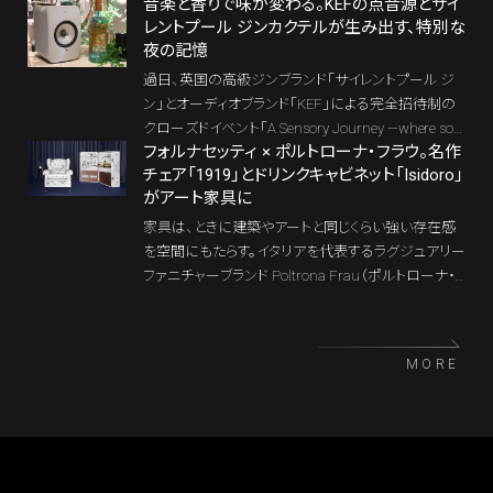
の空間で、上質な日常を選ぶ時間が始まる。
音楽と香りで味が変わる。KEFの点音源とサイ
体塗装を施し、光の角度で色が変わる唯一無二のア
レントプール ジンカクテルが生み出す、特別な
ートスツール。瀬戸内の自然を映す多層的なグラデ
夜の記憶
ーションは、インテリアにも建築にも新たな表現をも
たらす。
過日、英国の高級ジンブランド「サイレントプール ジ
ン」とオーディオブランド「KEF」による完全招待制の
クローズドイベント「A Sensory Journey —where sou
フォルナセッティ × ポルトローナ・フラウ。名作
nd meets gin 音とジンが響き合う、五感の出会い」が
チェア「1919」とドリンクキャビネット「Isidoro」
開催された。音・香り・味が立体的に絡み合う、特別
がアート家具に
な時間の記憶をお伝えしよう。
家具は、ときに建築やアートと同じくらい強い存在感
を空間にもたらす。イタリアを代表するラグジュアリー
ファニチャーブランド Poltrona Frau（ポルトローナ・
フラウ） と、ミラノのデザインアトリエ Fornasetti（フォ
ルナセッティ） が手がけた今回のコレクションは、ま
さにその象徴と言えるだろう。
MORE