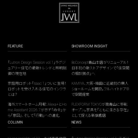
FEATURE
SHOWROOM INSIGHT
「Lutron Design Session vol.1」ラグジ
BoConcept青山本店がリニューアル！
ュアリー住宅の最新トレンドと照明制
日本初の新ストアデザインで「住空間
御の現在地
の相談拠点」へ
家庭用ロボット「Isaac 1」ついに登場！
KAMIYA、大阪・梅田に近畿初の無人
ロボットを受け入れる住宅のインフラ
ショールームを開設。フルハイトドア®
とは？
で空間提案
海外スマートホーム月報：Alexa+とHo
FLEXFORM TOKYOが南青山に移転
me Assistant 2026.7が示す「命令」か
オープン。家具を「ともに生きる存在」
ら「意図」、そして「行動」への進化
として捉える新旗艦店
COLUMN
NEWS