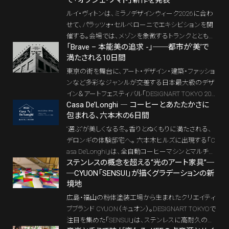
ルイ・ヴィトンは、ミラノデザインウィーク2026に合わ
せて、パラッツォ・セルベローニでエキシビションを開
催する。会場では、メゾンを象徴するトランクととも
「Brave – 本能美の追求 -」──都市が’美’で
に、「オブジェ・ノマド コレクション」の新作を披露。ア
満たされる10日間
ール・デコからコンテンポラリーデザインへと連なる
意匠の系譜を、家具やテキスタイル、空間演出を通し
東京の街を舞台に、アート・デザイン・建築・ファッショ
て提示する。
ンなど多彩なジャンルが交差する日本最大級のデザ
イン＆アートフェスティバル「DESIGNART TOKYO 202
Casa De’Longhi ― コーヒーとあたたかさに
5」が、10月31日（金）から11月9日（日）まで開催され
包まれる、六本木の6日間
る。表参道から六本木、銀座まで、街を歩きながら体
感する“都市の美”の最前線がここに。
“選ぶ”が美しくなる冬。香りとぬくもりに満たされる、
デロンギの体験邸宅へ。 六本木ヒルズに出現する「C
asa De’Longhi」は、全自動コーヒーマシンとマルチダ
ステンレスの概念を超える“光のアート家具”─
イナミックヒーターが織りなす“香りと熱の建築”。 五
─CYUON「SENSUI」が描くグラデーションの新
感で味わう6日間が、暮らしの美学を呼び覚ます。 デ
境地
ロンギが提案する冬の特別体験イベント「Casa De’Lo
nghi」が、11月25日〜30日の6日間、六本木ヒルズカ
広島・福山の粉体塗装工場から生まれたクリエイティ
フェにて開催される。全自動コーヒーマシンとマルチ
ブブランド CYUON（キュオン）。DESIGNART TOKYOで
ダイナミックヒーターが織りなす「香り」と「ぬくもり」
注目を集めた「SENSUI」は、ステンレスに高耐久の粉