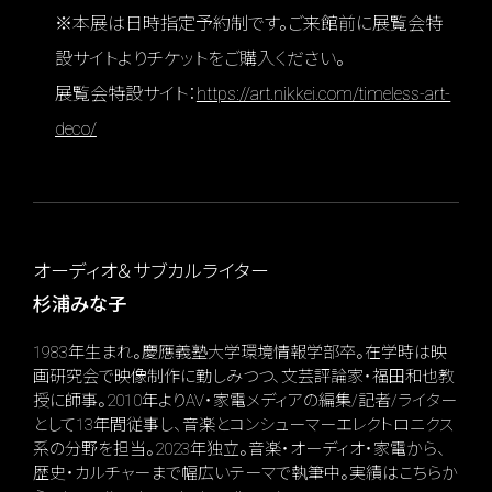
※本展は日時指定予約制です。ご来館前に展覧会特
設サイトよりチケットをご購入ください。
展覧会特設サイト：
https://art.nikkei.com/timeless-art-
deco/
オーディオ＆サブカルライター
杉浦みな子
1983年生まれ。慶應義塾大学環境情報学部卒。在学時は映
画研究会で映像制作に勤しみつつ、文芸評論家・福田和也教
授に師事。2010年よりAV・家電メディアの編集/記者/ライター
として13年間従事し、音楽とコンシューマーエレクトロニクス
系の分野を担当。2023年独立。音楽・オーディオ・家電から、
歴史・カルチャーまで幅広いテーマで執筆中。実績はこちらか