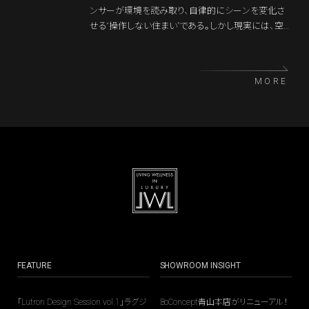
点に、スマートホームで最も混同されやすい「レイヤ
ンサーが環境を読み取り、自律的にシーンを変化さ
ー（層）」の考え方を整理し、Home OSが果たす本当
せる“操作しない住まい”である。しかし現実には、空
の役割を解き明かす。
間と暮らしを結びつけるインターフェイスが不可欠
だ。タッチパネル、スマートスイッチ、顔認証ドアホン─
─最新の操作体系は建築デザインとテクノロジーが
MORE
交わる領域に進化している。本稿では、ラグジュアリ
ー邸宅にふさわしいインターフェイスをグローバルス
タンダードなデザインという視点から解説する。なお、
本サイトではIoTガジェットはラグジュアリー邸宅にふ
さわしいスマート「ホーム」とは捉えていない。Crestr
onやControl4に代表される、ローカルネットワークで
住宅設備をKNXやBAC-NET、Modbusなどのプロトコ
ルで動作させる、統合プラットフォームをラグジュアリ
ー邸宅にふさわしいスマートホーム/ホームオートメ
ーションとして位置付けている。そのため、IoTガジェ
ットの話題は本連載では採りあげない。
FEATURE
SHOWROOM INSIGHT
「Lutron Design Session vol.1」ラグジ
BoConcept青山本店がリニューアル！