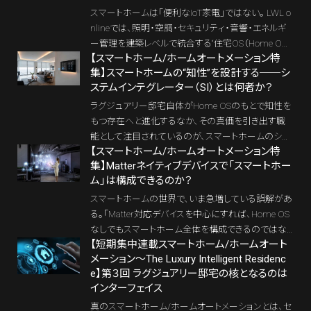
インテリアコーディネーター、プランナー、デベロッパ
スマートホームは「便利なIoT家電」ではない。 LWL o
ーなど、建築のプロユーザーが“実務で使える知識”と
nlineでは、照明・空調・セキュリティ・音響・エネルギ
して、今日からそのまま活用できるスマートホーム基
ー管理を建築レベルで統合する“住宅OS（Home O
【スマートホーム/ホームオートメーション特
礎編の決定版としている。
S）”によって自律的に動作するホーム/ホームオートメ
集】スマートホームの“知性”を設計する──シ
ーションとして定義する。Crestron、Control4、HOMM
ステムインテグレーター（SI）とは何者か？
A、LUTRON HomeWorks──欧米のラグジュアリー
邸宅で標準化する統合プラットフォーム（Home OS）
ラグジュアリー邸宅自体がHome OSのもとで知性を
をはじめ、KNX / BACnet / Modbus / Echonet Liteと
もつ存在へと進化するなか、その真価を引き出す職
いった建築プロトコルが、どのように「住まいが考える
能として注目されているのが、スマートホームのシス
仕組み」を実現しているのか。LWL onlineが提唱する
【スマートホーム/ホームオートメーション特
テムインテグレーター（以下SI）である。まだ日本では
集】Matterネイティブデバイスで「スマートホー
「インテリジェント・ラグジュアリー・ホーム」の核心に
耳慣れない肩書きかもしれない。しかし欧米、とくに
ム」は構成できるのか？
迫る。
アメリカでは、CEDIA（Custom Electronic Design & In
stallation Association）という団体を中心に、30年以
スマートホームの世界で、いま急増している誤解があ
上にわたり明確な職能として体系化され、住宅とテク
る。「Matter対応デバイスを中心にすれば、Home OS
ノロジーを統合する「専門家集団」として確立されて
なしでもスマートホーム全体を構成できるのではな
いる。
【短期集中連載スマートホーム/ホームオート
いか？」という考え方だ。たしかにMatterは「つなが
メーション～The Luxury Intelligent Residenc
る」ことを強く訴求する規格であり、対応デバイスも急
e】第３回 ラグジュアリー邸宅の核となるのは
速に増えている。しかし、「つながること」と「住宅とし
インターフェイス
て構成されていること」は同義ではない。本記事で
は、LWL online読者から寄せられた実際の質問を起
真のスマートホーム/ホームオートメーションとは、セ