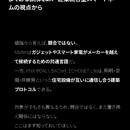
ムの視点から
Q1 MatterとKNX／DALI／BACnet/ECHONE
T Liteは競合関係なのか？
結論から言えば、
競合ではない
。
Matterは
ガジェットやスマート家電がメーカーを越え
て接続するための共通言語
だ。
一方、KNXやDALI、BACnet、ECHONET Liteは、照明・空
調・床暖房といった
住宅設備が互いに通信し合う建築
プロトコル
である。
対象がそもそも異なるため、競合ではなく、また置き換
え関係にはならない。
ここはまず知っておいてほしい。