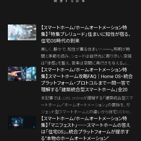
関連する記事
【スマートホーム/ホームオートメーション特
集】「特集プレリュード」住まいに知性が宿る、
住宅OS時代の到来
美しく、静かで、知性が薫る住まいへ──。照明が時
間と季節を読み、シェードは自然光に寄り添い、空調
は「体感」を整え、音楽は空間に奥行きを与える。LWL
【スマートホーム/ホームオートメーション特
online が贈る【スマートホーム／ホームオートメーシ
集】スマートホーム攻略FAQ｜Home OS・統合
ョン特集】 は住宅OS（Home OS）という新しい建築概
プラットフォーム・プロトコルまで一問一答で
念を提示する。「操作しない住まい／自律する建築／
理解する「建築統合型スマートホーム」全20
空間の知的なふるまい」を基軸に、照明・空調・換気・
セキュリティ・エンターテイメントまで、住まいのすべ
本記事では、LWL onlineが提唱する「建築統合型スマ
てがシームレスにつながる「知性ある住宅」の未来を
ートホーム／ホームオートメーション」の要諦を、ガ
描き出す。
ジェット型スマートホームとの違いから住宅OS（Ho
【スマートホーム/ホームオートメーション特
me OS）、統合プラットフォーム（Crestron／Control
集】「マニフェスト」──スマートホームの答え
4）、プロトコル（KNX／BACnet／DALI他）、配線計
は「住宅OS」。統合プラットフォームが提示す
画、UIデザイン、セキュリティ、赤外線がNGな理由ま
る“本物のホームオートメーション”
で、一問一答形式で徹底解説。 建築家、デザイナー、