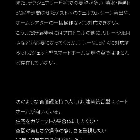
また、ラグジュアリー邸宅での要望が多い、噴水・照明・
BGMを連動させたゲストへのウェルカムシーン演出や、
ホームシアターの一括操作なども対応できない。
こうした設備機器にはプロトコルの他に、リレーやJEM
-Aなどが必要になってくるが、リレーやJEM-Aに対応す
るIoTガジェット型スマートホームは現時点ではほとん
ど存在していない。
Q5 どんな人に建築統合型スマートホームを薦
めたいか？
次のような価値観を持つ人には、建築統合型スマート
ホームが向いている。
住宅をガジェットの集合体にしたくない
空間の美しさや操作の静けさを重視したい