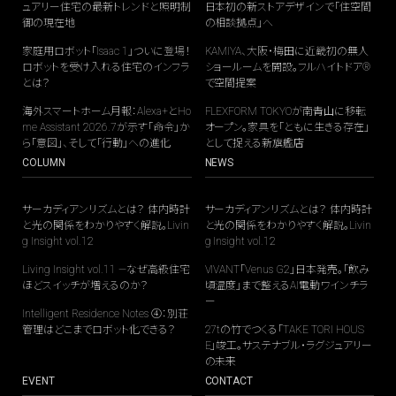
ュアリー住宅の最新トレンドと照明制
日本初の新ストアデザインで「住空間
御の現在地
の相談拠点」へ
家庭用ロボット「Isaac 1」ついに登場！
KAMIYA、大阪・梅田に近畿初の無人
ロボットを受け入れる住宅のインフラ
ショールームを開設。フルハイトドア®
とは？
で空間提案
海外スマートホーム月報：Alexa+とHo
FLEXFORM TOKYOが南青山に移転
me Assistant 2026.7が示す「命令」か
オープン。家具を「ともに生きる存在」
ら「意図」、そして「行動」への進化
として捉える新旗艦店
COLUMN
NEWS
サーカディアンリズムとは？ 体内時計
サーカディアンリズムとは？ 体内時計
と光の関係をわかりやすく解説。Livin
と光の関係をわかりやすく解説。Livin
g Insight vol.12
g Insight vol.12
Living Insight vol.11 —なぜ高級住宅
VIVANT「Venus G2」日本発売。「飲み
ほどスイッチが増えるのか？
頃温度」まで整えるAI電動ワインチラ
ー
Intelligent Residence Notes ④：別荘
管理はどこまでロボット化できる？
27tの竹でつくる「TAKE TORI HOUS
E」竣工。サステナブル・ラグジュアリー
の未来
EVENT
CONTACT