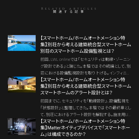
Related articles
関連する記事
【スマートホーム/ホームオートメーション特
集】別荘から考える建築統合型スマートホーム――
別荘のスマートホーム設備監視とは？
前回、LWL onlineでは「セキュリティは動線・ゾーニン
グ設計である」と論じた。本稿ではその続編として、別
荘における設備監視設計を取り上げる。インフィニテ
【スマートホーム/ホームオートメーション特
ィプール、露天風呂、サウナ、チラー、ワインセラー、ア
集】別荘から考える建築統合型スマートホーム――
ート室――ラグジュアリー設備は演出装置ではなく機械
スマートホームのアラート設計とは？
設備である。制御だけでは不十分だ。状態の可視化
と予測制御を含む「建築統合型スマートホーム」の本
前回までに、セキュリティを「動線設計」、設備監視を
質を解説する。
「状態設計」と整理してきた。本稿ではその最終章とし
て、別荘におけるアラート設計を解説する。施主用UI
【スマートホーム/ホームオートメーション特
と管理会社用監視UIを分離し、設備異常や温湿度逸
集】Matterネイティブデバイスで「スマートホー
脱を適切な相手に通知する二層構造とは何か。スマ
ム」は構成できるのか？
ートホームを“統合管理システム”へと昇華させるアラ