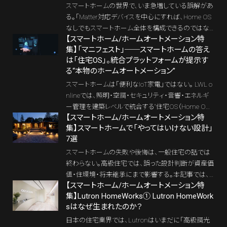
ート設計の本質に迫る。
スマートホームの世界で、いま急増している誤解があ
る。「Matter対応デバイスを中心にすれば、Home OS
なしでもスマートホーム全体を構成できるのではな
【スマートホーム/ホームオートメーション特
いか？」という考え方だ。たしかにMatterは「つなが
集】「マニフェスト」──スマートホームの答え
る」ことを強く訴求する規格であり、対応デバイスも急
は「住宅OS」。統合プラットフォームが提示す
速に増えている。しかし、「つながること」と「住宅とし
る“本物のホームオートメーション”
て構成されていること」は同義ではない。本記事で
は、LWL online読者から寄せられた実際の質問を起
スマートホームは「便利なIoT家電」ではない。 LWL o
点に、スマートホームで最も混同されやすい「レイヤ
nlineでは、照明・空調・セキュリティ・音響・エネルギ
ー（層）」の考え方を整理し、Home OSが果たす本当
ー管理を建築レベルで統合する“住宅OS（Home O
【スマートホーム/ホームオートメーション特
の役割を解き明かす。
S）”によって自律的に動作するホーム/ホームオートメ
集】スマートホームで「やってはいけない設計」
ーションとして定義する。Crestron、Control4、HOMM
7選
A、LUTRON HomeWorks──欧米のラグジュアリー
邸宅で標準化する統合プラットフォーム（Home OS）
スマートホームの失敗や後悔は、一般住宅の話では
をはじめ、KNX / BACnet / Modbus / Echonet Liteと
終わらない。高級住宅では、誤った設計判断が資産価
いった建築プロトコルが、どのように「住まいが考える
値・住環境・将来継承にまで影響する。本記事では、Io
仕組み」を実現しているのか。LWL onlineが提唱する
【スマートホーム/ホームオートメーション特
Tガジェット型導入、属人化、ブラックボックス化など、
集】Lutron HomeWorks① Lutron HomeWork
「インテリジェント・ラグジュアリー・ホーム」の核心に
高級住宅で絶対に避けるべき「7つの失敗設計」を思
sはなぜ生まれたのか？
迫る。
想と実務の両面から整理する。
日本の住宅業界では、Lutronはいまだに「高級調光