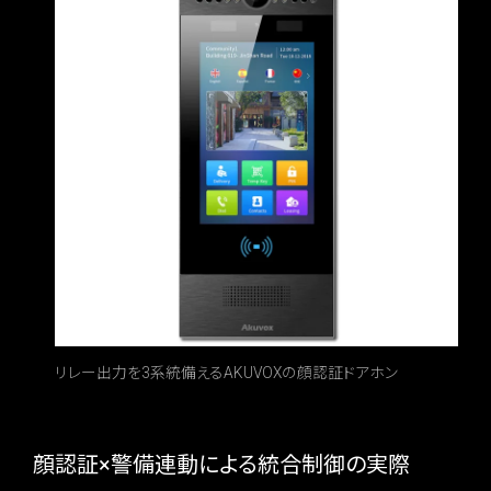
リレー出力を3系統備えるAKUVOXの顔認証ドアホン
顔認証×警備連動による統合制御の実際