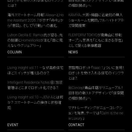
ロボットを受け入れる住宅のインフラ
日本初の新ストアデザインで「住空間
とは？
の相談拠点」へ
海外スマートホーム月報：Alexa+とHo
KAMIYA、大阪・梅田に近畿初の無人
me Assistant 2026.7が示す「命令」か
ショールームを開設。フルハイトドア®
ら「意図」、そして「行動」への進化
で空間提案
Lutron Cecilia E. Ramos氏が語る、光
FLEXFORM TOKYOが南青山に移転
の制御とHomeWorksが生む「目に見
オープン。家具を「ともに生きる存在」
えないラグジュアリー」
として捉える新旗艦店
COLUMN
NEWS
Living Insight vol.11 —なぜ高級住宅
家庭用ロボット「Isaac 1」ついに登場！
ほどスイッチが増えるのか？
ロボットを受け入れる住宅のインフラ
とは？
Intelligent Residence Notes ④：別荘
管理はどこまでロボット化できる？
BoConcept青山本店がリニューアル！
日本初の新ストアデザインで「住空間
Living Insight vol.10 —JEM-Aとは何
の相談拠点」へ
か？ スマートホームの操作と状態確
認
マナトレーディングがニューコレクシ
ョンを発表、テーマは「Calm is the ne
w Luxury.」
EVENT
CONTACT