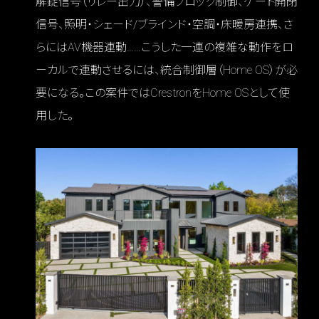
解錠信号（リレー出力）、警備ブロック制御、ゲート開閉
信号、照明・シェード/ブラインド・空調・床暖房連携、さ
らにはAV機器連動……こうした一連の複雑な動作をロ
ーカルで連動させるには、統合制御層（Home OS）が必
要になる。この案件ではCrestronをHome OSとして使
用した。