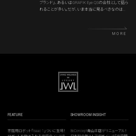
ブランド」、あるいはGRAFIK Eye QSの会社として語ら
れることが多い。だが、いま本当に見るべきなのはそ
の先である。同社が昨年日本でも発表したHomeWor
ksは、照明、窓まわり、空調を統合し、住まい全体に一
貫した振る舞いを与えるためのHome OSだ。ルート
MORE
ロンの歴史をたどると、その到達点は突然生まれた
ものではなく、最初から必然だったことが見えてくる。
FEATURE
SHOWROOM INSIGHT
家庭用ロボット「Isaac 1」ついに登場！
BoConcept青山本店がリニューアル！