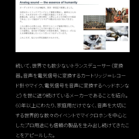
続いて、世界でも数少ないトランスデューサー（変換
器。音声を電気信号に変換するカートリッジ＝レコー
ド針やマイク、電気信号を音声に変換するヘッドホンな
ど）を世に送り続けているメーカーであることを紹介。
60年以上にわたり、家庭用だけでなく、音声を大切に
する世界的な数々のイベントでマイクロホンを中心と
したプロ用途にも信頼の製品を生み出し続けてきたこ
とをアピールした。