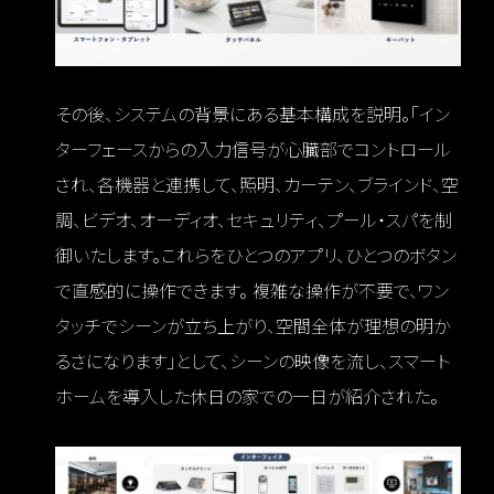
その後、システムの背景にある基本構成を説明。「イン
ターフェースからの入力信号が心臓部でコントロール
され、各機器と連携して、照明、カーテン、ブラインド、空
調、ビデオ、オーディオ、セキュリティ、プール・スパを制
御いたします。これらをひとつのアプリ、ひとつのボタン
で直感的に操作できます。 複雑な操作が不要で、ワン
タッチでシーンが立ち上がり、空間全体が理想の明か
るさになります」として、シーンの映像を流し、スマート
ホームを導入した休日の家での一日が紹介された。