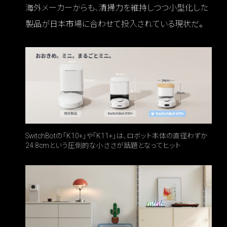
海外メーカーからも、清掃力を維持しつつ小型化した
製品が日本市場に合わせて投入されている現状だ。
SwitchBotの「K10+」や「K11+」は、ロボット本体の直径わずか
24.8cmという圧倒的な小ささが話題となってヒット