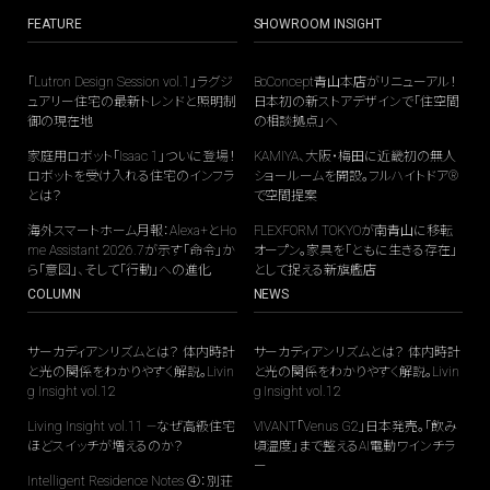
FEATURE
SHOWROOM INSIGHT
「Lutron Design Session vol.1」ラグジ
BoConcept青山本店がリニューアル！
ュアリー住宅の最新トレンドと照明制
日本初の新ストアデザインで「住空間
御の現在地
の相談拠点」へ
家庭用ロボット「Isaac 1」ついに登場！
KAMIYA、大阪・梅田に近畿初の無人
ロボットを受け入れる住宅のインフラ
ショールームを開設。フルハイトドア®
とは？
で空間提案
海外スマートホーム月報：Alexa+とHo
FLEXFORM TOKYOが南青山に移転
me Assistant 2026.7が示す「命令」か
オープン。家具を「ともに生きる存在」
ら「意図」、そして「行動」への進化
として捉える新旗艦店
COLUMN
NEWS
サーカディアンリズムとは？ 体内時計
サーカディアンリズムとは？ 体内時計
と光の関係をわかりやすく解説。Livin
と光の関係をわかりやすく解説。Livin
g Insight vol.12
g Insight vol.12
Living Insight vol.11 —なぜ高級住宅
VIVANT「Venus G2」日本発売。「飲み
ほどスイッチが増えるのか？
頃温度」まで整えるAI電動ワインチラ
ー
Intelligent Residence Notes ④：別荘