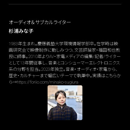
オーディオ＆サブカルライター
杉浦みな子
1983年生まれ。慶應義塾大学環境情報学部卒。在学時は映
画研究会で映像制作に勤しみつつ、文芸評論家・福田和也教
授に師事。2010年よりAV・家電メディアの編集/記者/ライター
として13年間従事し、音楽とコンシューマーエレクトロニクス
系の分野を担当。2023年独立。音楽・オーディオ・家電から、
歴史・カルチャーまで幅広いテーマで執筆中。実績はこちらか
ら→https://foriio.com/minako-sugiura