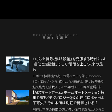
Related articles
関連する記事
ロボット掃除機は「段差」を克服する時代に。A
I進化と走破性、そして“階段を上る”未来の足
音
ロボット掃除機の高い世界シェアを誇るRoborock
（ロボロック）から、進化したAI機能と、高い段差乗り
越え能力を搭載する2026年新モデル群が登場。未来
【AIスマートホーム/ホームオートメーション特
の生活を一変させる“階段を上る”コンセプトモデルの
集】別荘とテクノロジー⑥：別荘にロボットは
日本初披露もあり、我々のライフスタイルを次のステ
不可欠？ その本領は別荘で発揮される⁉
ージへと導くプロダクトがお目見えした。
別荘は不在の時間の方が長い住宅である。だからこ