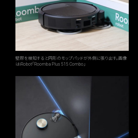
壁際を検知すると円形のモップパッドが外側に張り出す。画像
はiRobot「Roomba Plus 515 Combo」