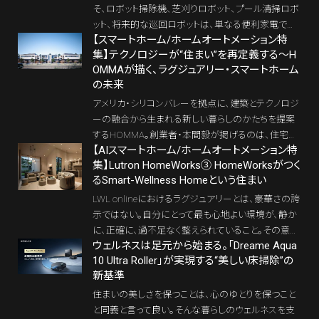
そ、ロボット掃除機、芝刈りロボット、プール清掃ロボ
ット、将来的な巡回ロボットは、単なる便利家電では
【スマートホーム/ホームオートメーション特
なく、不在時の住まいを整え続ける住宅インフラにな
集】テクノロジーが“住まい”を再定義する～H
りうる。ロボットと別荘管理の相性を、建築統合型ス
OMMAが描く、ラグジュアリー・スマートホーム
マートホームの視点から考える。
の未来
アメリカ・シリコンバレーを拠点に、建築とテクノロジ
ーの融合から生まれる新しい暮らしのかたちを提案
するHOMMA。創業者・本間毅が掲げるのは、住宅を
【AIスマートホーム/ホームオートメーション特
単なる「ハードウェア」としてではなく、「OS＝オペレ
集】Lutron HomeWorks③ HomeWorksがつく
ーティングシステム」として再定義する構想だ。 2025
るSmart-Wellness Homeという住まい
年、同社はついに日本市場での展開を開始。東京・六
本木ショールームで体験したのは、照明・シェードが
LWL onlineにおけるラグジュアリーとは、豪華さの誇
最新のセンシングテクノロジーと連動し、自律して動
示ではない。自分にとって最も心地よい環境が、静か
作する、「知性を宿した住まい」。日本ローカルのプロ
に、正確に、過不足なく整えられていること。その意味
トコルEchonet Liteや、ラグジュアリー邸宅で採用さ
ウェルネスは足元から始まる。「Dreame Aqua
で、ウェルネスはラグジュアリーの内部にある。Home
10 Ultra Roller」が実現する“美しい床掃除”の
れるBACnet / Modbusにも対応を見据えている。建
Worksは、照明、電動ウィンドウトリートメント、空調を
新基準
築インフラとテクノロジーの統合の完成形である。 本
統合し、光と温熱環境をひとつの時間軸で扱うこと
サイトが定義する「Home OS」の理想形が、いま確か
で、住まいを「Smart Wellness Home」へと導くHome
住まいの美しさを保つことは、心のゆとりを保つこと
に姿を現している。
OSである。よく眠れること、自然に目覚められること、
と同義と言って良い。そんな暮らしのウェルネスを支