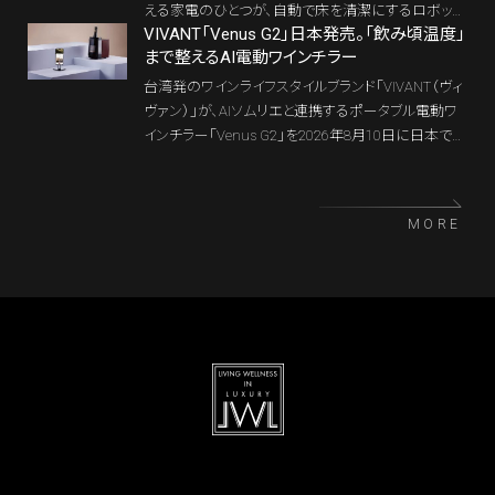
快適な室温が保たれること、食卓が美しく見えるこ
える家電のひとつが、自動で床を清潔にするロボット
と。そうした日々の身体感覚の質こそが、これからの
VIVANT「Venus G2」日本発売。「飲み頃温度」
掃除機だ。革新的なテクノロジーで業界をリードする
まで整えるAI電動ワインチラー
ラグジュアリー住宅の核心になる。
Dreame（ドリーミー）ブランドから、ハイエンドモデル
「Aqua10 Ultra Roller」の正式販売が開始された。
台湾発のワインライフスタイルブランド「VIVANT（ヴィ
ヴァン）」が、AIソムリエと連携するポータブル電動ワ
インチラー「Venus G2」を2026年8月10日に日本で発
売する。8～20℃の精密な温度管理に対応し、AIが提
案したワインごとの推奨提供温度をBluetooth経由で
本体へ反映。VIVANTが「Smart Wine Ecosystem」と
MORE
呼ぶ新しいワイン体験から、AI家電の未来を読み解
く。