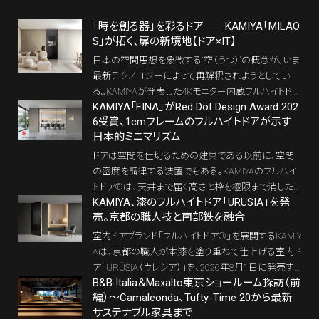
「時を創る器」を彩るドア──KAMIYA「MILAO
S」が拓く、扉の新境地【ドア×IT】
日本の空間思想を象徴する“空（うつ）”の概念が、いま
最新テクノロジーによって再解釈されようとしてい
る。KAMIYAが発表した4Kモニター内蔵フルハイトドア
KAMIYA「FINA」がRed Dot Design Award 202
「MILAOS」は、扉を単なる仕切りではなく“演出の
6受賞、1cmフレームのフルハイトドアが示す
器”として機能させる新しい空間装置だ。「そもそも空
日本的ミニマリズム
間とは何か？」という根源的な問いと現代インテリア
が交差する、この革新的なドアの本質を探る。
ドアは空間を仕切るための建具である以前に、空間
の密度を調律する装置でもある。KAMIYAのフルハイ
トドア®は、天井まで届く高さと枠を極限まで消した
KAMIYA、漆のフルハイトドア「URÜSIA」を発
納まりによって、住宅の視界と印象を静かに書き換え
売。京都の職人技と南部鉄を融合
てきた。その系譜に連なる極細アルミフレームドア「FI
NA（フィーナ）」が、「Red Dot Design Award 2026」を
室内ドアブランド「フルハイトドア®」を展開するKAMIY
受賞した。
Aは、京都の職人が本漆を塗り重ねて仕上げる室内ド
ア「URÜSIA（ウレシア）」を、2026年8月1日に発売す
B&B Italia＆Maxalto東京ショールーム探訪（前
る。価格は221万円から（税別）。
編）～Camaleonda、Tufty-Time 20から最新
サステナブル家具まで