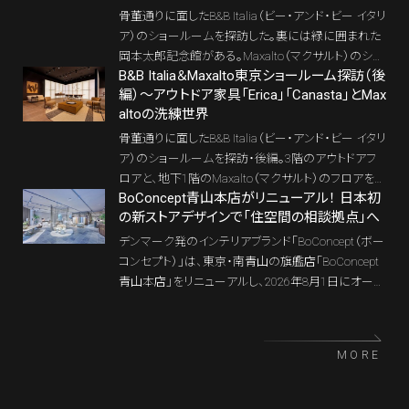
骨董通りに面したB&B Italia（ビー・アンド・ビー イタリ
ア）のショールームを探訪した。裏には緑に囲まれた
岡本太郎記念館がある。Maxalto（マクサルト）のショ
B&B Italia＆Maxalto東京ショールーム探訪（後
ールームである地下1階も含めると4フロアにも及ぶ
編）～アウトドア家具「Erica」「Canasta」とMax
ので、前後編2回に分けてレポートする。4フロアにわ
altoの洗練世界
たる空間のうち、前編では1階・2階のインドアコレク
ションにフォーカスする。Patricia Urquiolaの「Tufty-Ti
骨董通りに面したB&B Italia（ビー・アンド・ビー イタリ
me 20」、Mario Belliniの「Camaleonda」、Antonio Cit
ア）のショールームを探訪・後編。3階のアウトドアフ
terioの最新作など、名作と新作が共存する展示構成
ロアと、地下1階のMaxalto（マクサルト）のフロアを紹
を、FlosやLouis Poulsenの照明演出とともにリポー
BoConcept青山本店がリニューアル！ 日本初
介する。3階アウトドアフロアでは、Patricia Urquiola
の新ストアデザインで「住空間の相談拠点」へ
ト。サステナビリティとカスタマイズ思想が融合する、
「Canasta」やAntonio Citterio新作「Erica」など、イン
いまのB&B Italiaの現在地を読み解く。
ドア品質を継承したラグジュアリーアウトドア家具を
デンマーク発のインテリアブランド「BoConcept（ボー
紹介。地下1階のMaxaltoフロアでは、「Pathos 50」「A
コンセプト）」は、東京・南青山の旗艦店「BoConcept
moenus Soft」ほか、パリ的エレガンスを体現する世
青山本店」をリニューアルし、2026年8月1日にオープ
界観をリポートする。B&B ItaliaとMaxaltoが描く「本物
ンした。日本で初めて新たなストアデザインコンセプ
志向」の空間設計とは。
トを採用し、回遊性の高いレイアウトや、大判の素材
サンプルと3Dシミュレーションを活用するコンサルテ
MORE
ーションスペースを導入。家具を販売するだけでな
く、暮らし方や住空間全体を相談し、具体化するため
の拠点へと刷新された。