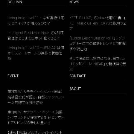
COLUMN
NEWS
Living Insight vol.11 —なぜ高級住宅
KEF「LS LUXE」でQobuzを聴く！ 青山
ほどスイッチが増えるのか？
KEF Music Gallery TOKYOで試聴フェ
ア
Intelligent Residence Notes ④：別荘
管理はどこまでロボット化できる？
「Lutron Design Session vol.1」ラグジ
ュアリー住宅の最新トレンドと照明制
Living Insight vol.10 —JEM-Aとは何
御の現在地
か？ スマートホームの操作と状態確
認
そして冷蔵庫は家具になる。日立×カ
リモク「Chiiil MINIBAR」を新横浜で展
示
EVENT
CONTACT
ABOUT
第2回LWLサテライトイベント〈後編〉
高橋昌宏氏が語る、自然とテクノロジ
ーが共鳴する別荘建築
第2回LWLサテライトイベント＜前編
＞ 7ブランドが提案する別荘とアウト
ドアリビングの新しい豊かさ
【速報】第2回LWLサテライトイベント