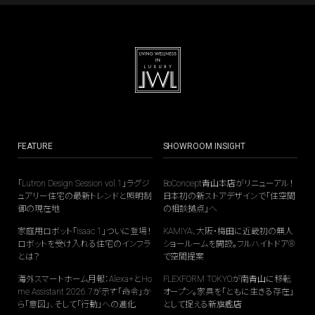
FEATURE
SHOWROOM INSIGHT
「Lutron Design Session vol.1」ラグジ
BoConcept青山本店がリニューアル！
ュアリー住宅の最新トレンドと照明制
日本初の新ストアデザインで「住空間
御の現在地
の相談拠点」へ
家庭用ロボット「Isaac 1」ついに登場！
KAMIYA、大阪・梅田に近畿初の無人
ロボットを受け入れる住宅のインフラ
ショールームを開設。フルハイトドア®
とは？
で空間提案
海外スマートホーム月報：Alexa+とHo
FLEXFORM TOKYOが南青山に移転
me Assistant 2026.7が示す「命令」か
オープン。家具を「ともに生きる存在」
ら「意図」、そして「行動」への進化
として捉える新旗艦店