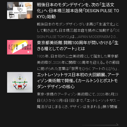
戦後日本のモダンデザインを、次の「生活文
nd meets gin 音とジンが響き合う、五感の出会い」が
化」へ―― 日本橋三越本店発「DESIGN PULSE TO
開催された。音・香り・味が立体的に絡み合う、特別
KYO」始動
な時間の記憶をお伝えしよう。
戦後日本のモダンデザインがいま再び「生活文化」と
して動き出す。日本橋三越本店を拠点に始動する「DE
SIGN PULSE TOKYO」は、JAPAN MODERNISM 2.0を
東京都美術館 開館100周年が問いかける「生
掲げ、素材、技、空間、そして暮らしの思想を現代のラ
きる糧としてのアート」とは
イフスタイルへと再接続するプロジェクトだ。百貨店
と街を舞台に、次世代のモダンが立ち上がる。
1926年、日本初の公立美術館として誕生した東京都
美術館が、2026年に開館100周年を迎える。その節目
に掲げられた言葉は「世界をひらく アートのとびら」。
エットレ・ソットサス日本初の大回顧展、アーテ
本稿では、このキャッチコピーに込められた思想を手
ィゾン美術館で開催。《カールトン》とポストモ
がかりに、東京都美術館が100年にわたり問い続けて
ダン・デザインの核心
きた「生きる糧としてのアート」の意味を読み解く。
東京・京橋のアーティゾン美術館にて、2026年6月23
日（火）から10月4日（日）まで、「エットレ・ソットサス —
魔法がはじまるとき、デザインは生まれる」展が開催
される。エットレ・ソットサス（1917-2007）は、20世紀
イタリアデザインを語るうえで欠かすことのできない
建築家／デザイナーである。オリベッティでのプロダ