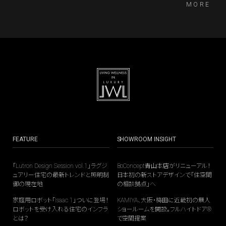
MORE
クトデザイン、ポルトロノーヴァ社での家具、そして何
といっても1981年に結成した国際的デザイナー集団
「メンフィス」によって、彼はモダンデザイン以後の価
値観を鮮やかに切り開いた。
FEATURE
SHOWROOM INSIGHT
「Lutron Design Session vol.1」ラグジ
BoConcept青山本店がリニューアル！
ュアリー住宅の最新トレンドと照明制
日本初の新ストアデザインで「住空間
御の現在地
の相談拠点」へ
家庭用ロボット「Isaac 1」ついに登場！
KAMIYA、大阪・梅田に近畿初の無人
ロボットを受け入れる住宅のインフラ
ショールームを開設。フルハイトドア®
とは？
で空間提案