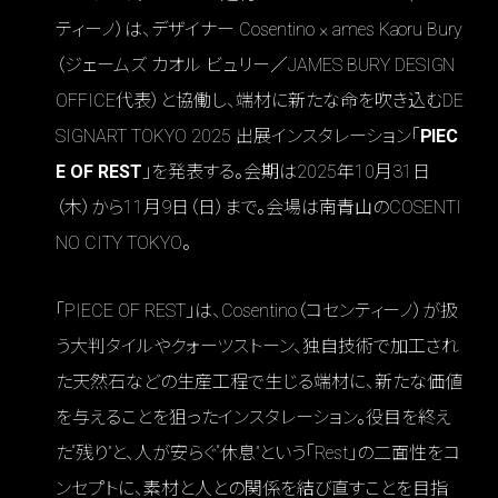
ティーノ）は、デザイナー Cosentino × ames Kaoru Bury
（ジェームズ カオル ビュリー／JAMES BURY DESIGN
OFFICE代表）と協働し、端材に新たな命を吹き込むDE
SIGNART TOKYO 2025 出展インスタレーション「
PIEC
E OF REST
」を発表する。会期は2025年10月31日
（木）から11月9日（日）まで。会場は南青山のCOSENTI
NO CITY TOKYO。
「PIECE OF REST」は、Cosentino（コセンティーノ）が扱
う大判タイルやクォーツストーン、独自技術で加工され
た天然石などの生産工程で生じる端材に、新たな価値
を与えることを狙ったインスタレーション。役目を終え
た“残り”と、人が安らぐ“休息”という「Rest」の二面性をコ
ンセプトに、素材と人との関係を結び直すことを目指