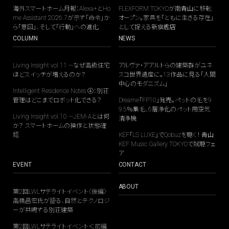
海外スマートホーム月報：Alexa+とHo
FLEXFORM TOKYOが南青山に移転
me Assistant 2026.7が示す「命令」か
オープン。家具を「ともに生きる存在」
ら「意図」、そして「行動」への進化
として捉える新旗艦店
COLUMN
NEWS
Living Insight vol.11 —なぜ高級住宅
アルヴァ・アアルトらの建築群がユネ
ほどスイッチが増えるのか？
スコ世界遺産に。13作品に見る「人間
中心のモダニズム」
Intelligent Residence Notes ④：別荘
管理はどこまでロボット化できる？
Dreame「FP10」発売。ペットの毛を9
9.5％集毛、6層浄化のペット用空気
Living Insight vol.10 —JEM-Aとは何
清浄機
か？ スマートホームの操作と状態確
認
KEF「LS LUXE」でQobuzを聴く！ 青山
KEF Music Gallery TOKYOで試聴フェ
ア
EVENT
CONTACT
ABOUT
第2回LWLサテライトイベント〈後編〉
高橋昌宏氏が語る、自然とテクノロジ
ーが共鳴する別荘建築
第2回LWLサテライトイベント＜前編