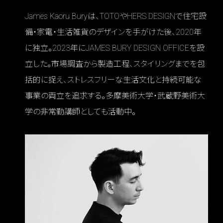
James Kaoru Buryは、TOTOやHERS DESIGNで住宅設
備・家電・生活雑貨のデザインを手がけた後、2020年
に独立。2023年にJAMES BURY DESIGN OFFICEを設
立した。市場調査から製造工程、スタイリングまでを包
括的に捉え、ストレスフリーな生活文化と持続可能な
事業の両立を追求する。多摩美術大学・武蔵野美術大
学の非常勤講師としても活動中。