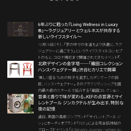
6年ぶりに甦った『Living Wellness in Luxury
®』〜ラグジュアリーとウェルネスが共存する
新しいライフスタイル〜
10月18日（土）、「家の中での生活をより快適に、ラグ
ジュアリーに過ごそう」というライフスタイルコンセプ
トのもと、コロナ禍前まで開催されてきたイベント『Li
北欧デザインの金字塔──「織田コレクション
ving Wellness in Luxury®（LWL）』が、実に約6年ぶり
ハンス・ウェグナー展」渋谷ヒカリエで開幕
に復活した。通算24回目となる今回のテーマは「AI時
代のラグジュアリー・ウェルネスライフ」。ここでは当
“美しく座る”ための椅子を追求したデンマークの巨
日の模様を速報としてお伝えする。
匠、ハンス・ウェグナー。そのクラフツマンシップを国
内最大級のスケールで紹介する「織田コレクション ハ
音楽と香りで味が変わる。KEFの点音源とサイ
ンス・ウェグナー展」が、渋谷ヒカリエにて開幕され
レントプール ジンカクテルが生み出す、特別な
る。500脚を超える椅子を生んだデザイナーの思想に
夜の記憶
迫りながら、生活の質を高める北欧デザインの本質
を再考する絶好の機会だ。限定モデルの販売や相互
過日、英国の高級ジンブランド「サイレントプール ジ
割引など、会場ならではの楽しみも用意されている。
ン」とオーディオブランド「KEF」による完全招待制の
クローズドイベント「A Sensory Journey —where sou