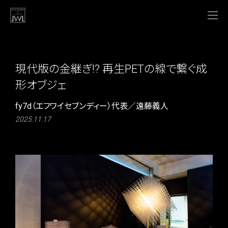
現代版の金継ぎ!? 再生PETの線で繋ぐ成
形オブジェ
fy7d（エフワイセブンディー）代表／遠藤義人
2025.11.17