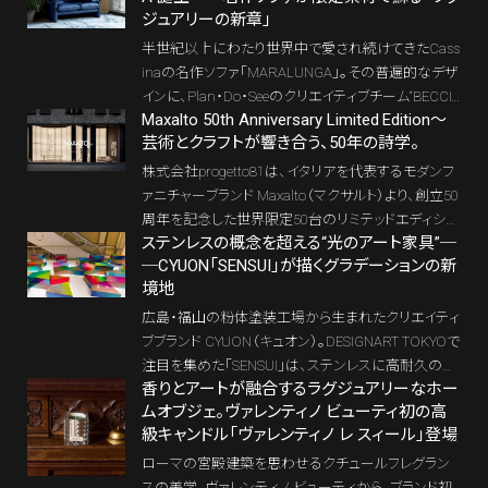
ジュアリーの新章」
半世紀以上にわたり世界中で愛され続けてきたCass
inaの名作ソファ「MARALUNGA」。その普遍的なデザ
インに、Plan・Do・Seeのクリエイティブチーム“BECCI
Maxalto 50th Anniversary Limited Edition～
U.”の審美眼が新たな息吹を与える。 CASSINA IXC ×
芸術とクラフトが響き合う、50年の詩学。
BECCIU.によるリミテッドエディションは、廃番生地や
残革を再編成し、個性豊かな色彩と質感を纏った特
株式会社progetto81は、イタリアを代表するモダンフ
別なコレクションとして生まれ変わった。 今しか手に
ァニチャーブランド Maxalto（マクサルト）より、創立50
入らない“別注のMARALUNGA”。その背景には、空間
周年を記念した世界限定50台のリミテッドエディショ
づくりを極めてきた両社の哲学がある。
ステンレスの概念を超える“光のアート家具”─
ン「Lilum 50」「Pathos 50」を発表した。展示販売は 2
─CYUON「SENSUI」が描くグラデーションの新
025年10月31日（金）-11月24日（月・祝）、Maxalto To
境地
kyo（東京都港区南青山6-2-3 B1F）にて開催される。
広島・福山の粉体塗装工場から生まれたクリエイティ
ブブランド CYUON（キュオン）。DESIGNART TOKYOで
注目を集めた「SENSUI」は、ステンレスに高耐久の粉
香りとアートが融合するラグジュアリーなホー
体塗装を施し、光の角度で色が変わる唯一無二のア
ムオブジェ。ヴァレンティノ ビューティ初の高
ートスツール。瀬戸内の自然を映す多層的なグラデ
級キャンドル「ヴァレンティノ レ スィール」登場
ーションは、インテリアにも建築にも新たな表現をも
たらす。
ローマの宮殿建築を思わせるクチュールフレグラン
スの美学。ヴァレンティノ ビューティから、ブランド初