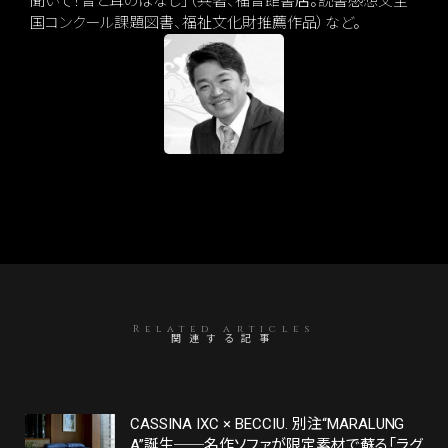
聞いて！音と耳のはなし」（共著、福音館書店。読書感想文全
国コンクール課題図書、福祉文化財推薦作品）など。
Related articles
関連する記事
CASSINA IXC × BECCIU. 別注“MARALUNG
A”誕生──名作ソファが限定素材で蘇る「ラグ