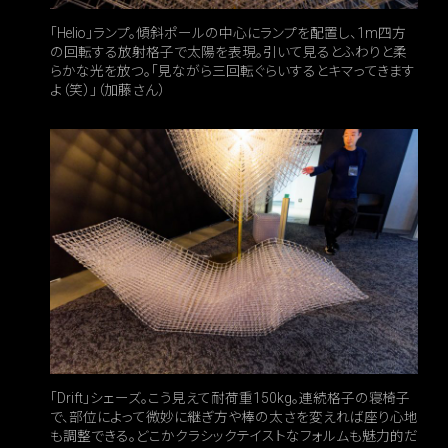
「Helio」ランプ。傾斜ポールの中心にランプを配置し、1m四方
の回転する放射格子で太陽を表現。引いて見るとふわりと柔
らかな光を放つ。「見ながら三回転ぐらいするとキマってきます
よ（笑）」（加藤さん）
「Drift」シェーズ。こう見えて耐荷重150kg。連続格子の寝椅子
で、部位によって微妙に継ぎ方や棒の太さを変えれば座り心地
も調整できる。どこかクラシックテイストなフォルムも魅力的だ