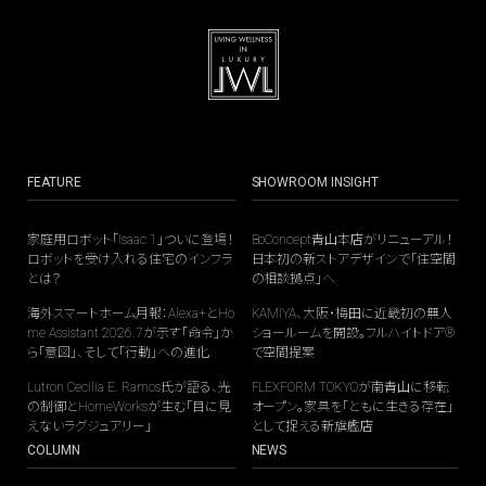
FEATURE
SHOWROOM INSIGHT
家庭用ロボット「Isaac 1」ついに登場！
BoConcept青山本店がリニューアル！
ロボットを受け入れる住宅のインフラ
日本初の新ストアデザインで「住空間
とは？
の相談拠点」へ
海外スマートホーム月報：Alexa+とHo
KAMIYA、大阪・梅田に近畿初の無人
me Assistant 2026.7が示す「命令」か
ショールームを開設。フルハイトドア®
ら「意図」、そして「行動」への進化
で空間提案
Lutron Cecilia E. Ramos氏が語る、光
FLEXFORM TOKYOが南青山に移転
の制御とHomeWorksが生む「目に見
オープン。家具を「ともに生きる存在」
えないラグジュアリー」
として捉える新旗艦店
COLUMN
NEWS