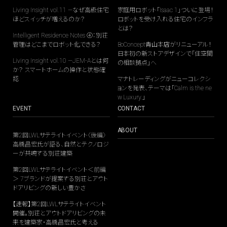
Living Insight vol.11 —なぜ高級住宅
家庭用ロボット「Isaac 1」ついに登場！
ほどスイッチが増えるのか？
ロボットを受け入れる住宅のインフラ
とは？
Intelligent Residence Notes ④：別荘
管理はどこまでロボット化できる？
BoConcept青山本店がリニューアル！
日本初の新ストアデザインで「住空間
Living Insight vol.10 —JEM-Aとは何
の相談拠点」へ
か？ スマートホームの操作と状態確
認
マナトレーディングがニューコレクシ
ョンを発表、テーマは「Calm is the ne
w Luxury.」
EVENT
CONTACT
ABOUT
第2回LWLサテライトイベント〈後編〉
高橋昌宏氏が語る、自然とテクノロジ
ーが共鳴する別荘建築
第2回LWLサテライトイベント＜前編
＞ 7ブランドが提案する別荘とアウト
ドアリビングの新しい豊かさ
【速報】第2回LWLサテライトイベント
開催。別荘とアウトドアリビングの未
来を建築家・高橋昌宏氏と考える