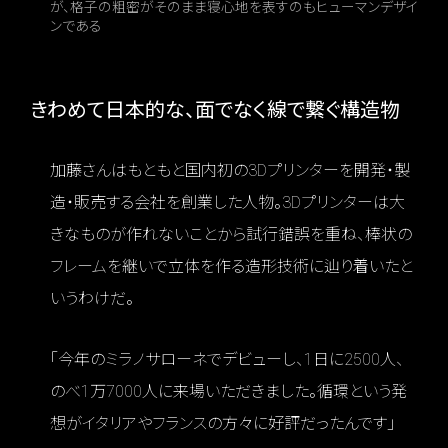
が、格子の粗密がそのまま寝心地を表すのもヒューマンデザイ
ンである
きわめて日本的な、面でなく線で繋ぐ構造物
加藤さんはもともと国内初の3Dプリンターを開発・製
造・販売する会社を創業した人物。3Dプリンターは大
きなものが作れないことから試行錯誤を重ね、棒状の
フレームを継いで立体を作る造形技術に辿り着いたと
いうわけだ。
「今年のミラノサローネでデビューし、1日に2500人、
のべ1万7000人に来場いただきました。循環という発
想がイタリアやフランスの方々に好評だったんです」