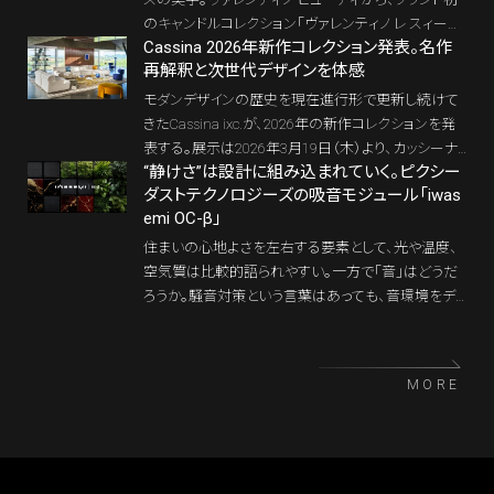
のキャンドルコレクション「ヴァレンティノ レ スィー
Cassina 2026年新作コレクション発表。名作
ル」が誕生する。第一作となる「ヴァレンティノ スィー
再解釈と次世代デザインを体感
ル バロック」は、シチリアのエメラルド色の風景を映し
出す芳醇な香り。そして、宮殿装飾から着想したガラ
モダンデザインの歴史を現在進行形で更新し続けて
スホルダー「ヴァレンティノ レ ブジョワール」が、香り
きたCassina ixc.が、2026年の新作コレクションを発
を“アートオブジェ”へと昇華させる。香りとデザインの
表する。展示は2026年3月19日（木）より、カッシーナ・
二重奏で空間をラグジュアリーに彩る、新たなホーム
“静けさ”は設計に組み込まれていく。ピクシー
イクスシー青山本店にてスタートする。名作の再解釈
フレグランスの到達点だ。
ダストテクノロジーズの吸音モジュール「iwas
から次世代デザインの提案まで、Cassinaの思想を多
emi OC-β」
角的に体感できる内容となる。
住まいの心地よさを左右する要素として、光や温度、
空気質は比較的語られやすい。一方で「音」はどうだ
ろうか。騒音対策という言葉はあっても、音環境をデ
ザインするという発想は、まだ一般的とは言いがた
い。そんな中、ピクシーダストテクノロジーズが発表
したのが、新しい音響制御モジュール「iwasemi OC-
MORE
β」。“後で貼るもの”だった吸音材を、“あらかじめ空間
に組み込むもの”へアップデートする提案だ。