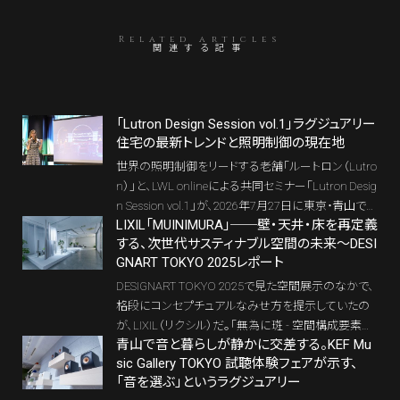
Related articles
関連する記事
「Lutron Design Session vol.1」ラグジュアリー
住宅の最新トレンドと照明制御の現在地
世界の照明制御をリードする老舗「ルートロン（Lutro
n）」と、LWL onlineによる共同セミナー「Lutron Desig
n Session vol.1」が、2026年7月27日に東京・青山で
LIXIL「MUINIMURA」──壁・天井・床を再定義
開催された。米Lutron Electronicsよりセシリア・E・ラ
する、次世代サスティナブル空間の未来～DESI
モス（Cecilia E. Ramos）氏を招き、ラグジュアリー住
GNART TOKYO 2025レポート
宅に深く関わる参加者が集った当日の模様をレポー
トする。
DESIGNART TOKYO 2025で見た空間展示のなかで、
格段にコンセプチュアルなみせ方を提示していたの
が、LIXIL（リクシル）だ。「無為に斑 - 空間構成要素の
青山で音と暮らしが静かに交差する。KEF Mu
再構築 -」（MUINIMURA）と題し、素材の見直しから
sic Gallery TOKYO 試聴体験フェアが示す、
空間の捉え方まで再構築するものだった。
「音を選ぶ」というラグジュアリー