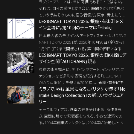
ラグジュアリーとは、単に高価であることではない。
それは、自らの感性と向き合い、時間をかけて「選ぶ」
という行為そのものに宿る価値だ。東京・青山に佇む
DESIGNART TOKYO 2026、銀座・有楽町をメ
KEF Music Gallery TOKYO で、2026年1月9日から2月
イン会場に。第10回のテーマは「Hibiki」
28日まで開催される試聴体験フェアは、まさにその
本質を体現するイベントと言えるだろう。
日本最大級のデザイン＆アートフェスティバル「DESIG
NART TOKYO 2026」が、2026年10月30日（金）から1
1月8日（日）まで開催される。第10回の節目となる今
DESIGNART TOKYO 2026、銀座の旧KK線にデ
回は、歴史と革新が交差する銀座・有楽町エリアをメ
ザイン空間「AUTOBAHN」現る
イン会場として展開。今年のテーマ「Hibiki」をもとに、
アーティストのKenta Cobayashiが手がけたキービジ
東京の街を舞台に、デザインやアート、インテリア、フ
ュアルも公開された。東京という都市を舞台に、デザ
ァッションなど多彩な表現を紹介する「DESIGNART T
イン、アート、インテリア、ファッションがどのように響
OKYO」。第10回を迎える2026年は、銀座・有楽町を
き合うのか。都市空間そのものを会場化するDESIGN
ミラノで、器は風景になる。ノリタケが示す「No
走っていた旧東京高速道路、通称「KK線」に、約2,000
ART TOKYOの新たな展開に注目が集まる。
ritake Design Collection」の新しいラグジュア
平方メートルのメイン会場「AUTOBAHN（アウトバー
リー
ン）」を開設する。空間設計を手がけるのは建築デザ
インスタジオALTEMY。自動車のためにつくられた都
テーブルウェアは、食卓の光を受け止め、所作を導
市インフラが、期間限定のデザイン空間へと姿を変え
き、空間に静かな緊張感を与える、小さな建築であ
る。
る。1904年創業のノリタケは、2024年に始動した「No
ritake Design Collection」を通じて、世界的なデザイナ