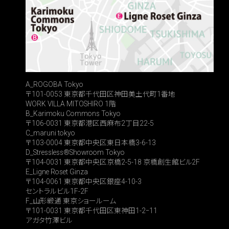
A_ROGOBA Tokyo
〒101-0053 東京都千代田区神田美土代町1番地
WORK VILLA MITOSHIRO 1階
B_Karimoku Commons Tokyo
〒106-0031 東京都港区西麻布2丁目22-5
C_maruni tokyo
〒103-0004 東京都中央区東日本橋3-6-13
D_Stressless®Showroom Tokyo
〒104-0031 東京都中央区京橋2-5-18 京橋創生館ビル2F
E_Ligne Roset Ginza
〒104-0061 東京都中央区銀座4-10-3
セントラルビル1F-2F
F_山形緞通 東京ショールーム
〒101-0031 東京都千代田区東神田1-2ｰ11
アガタ竹澤ビル