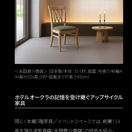
＜永田良介商店＞（日本製/本体：カバ材、座面：布張り/約幅4
4×奥行52×高さ90・座面までの高さ43cm）
ホテルオークラの記憶を受け継ぐアップサイクル
家具
同じく本館5階家具／イベントスペースでは、創業154
年を誇る洋家具店〈永田良介商店〉の技術を紹介。