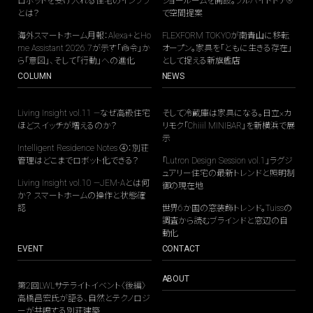
ロボットを受け入れる住宅のインフラ
ショールームを開設。フルハイトドア®
とは？
で空間提案
海外スマートホーム月報：Alexa+とHo
FLEXFORM TOKYOが南青山に移転
me Assistant 2026.7が示す「命令」か
オープン。家具を「ともに生きる存在」
ら「意図」、そして「行動」への進化
として捉える新旗艦店
COLUMN
NEWS
Living Insight vol.11 —なぜ高級住宅
そして冷蔵庫は家具になる。日立×カ
ほどスイッチが増えるのか？
リモク「Chiiil MINIBAR」を新横浜で展
示
Intelligent Residence Notes ④：別荘
管理はどこまでロボット化できる？
「Lutron Design Session vol.1」ラグジ
ュアリー住宅の最新トレンドと照明制
Living Insight vol.10 —JEM-Aとは何
御の現在地
か？ スマートホームの操作と状態確
認
世界6か国の窓装飾トレンド。Tuissの
調査から読むブラインドと窓辺の自
動化
EVENT
CONTACT
ABOUT
第2回LWLサテライトイベント〈後編〉
高橋昌宏氏が語る、自然とテクノロジ
ーが共鳴する別荘建築