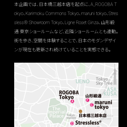
本企画では、日本橋三越本店を起点に、A_ROGOBA T
okyo、Karimoku Commons Tokyo、maruni tokyo、Stres
sless® Showroom Tokyo、Ligne Roset Ginza、山形緞
通 東京ショールームなど、近隣ショールームとも連動。
街を歩き、空間を体験することで、日本のモダンデザイ
ンが現在も更新され続けていることを実感できる。