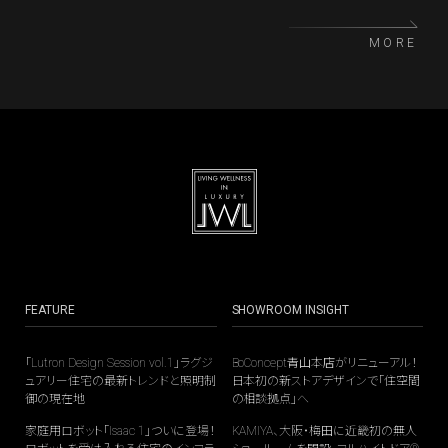
ーや建築家との協働を加速。Milan Design Week 202
6では、ALCOVAの会場であるバッジョ軍病院跡地内
MORE
「Casa delle Suore」を舞台に、職人技と現代デザイン
が交差する体感型インスタレーションを展開する。
FEATURE
SHOWROOM INSIGHT
「Lutron Design Session vol.1」ラグジ
BoConcept青山本店がリニューアル！
ュアリー住宅の最新トレンドと照明制
日本初の新ストアデザインで「住空間
御の現在地
の相談拠点」へ
家庭用ロボット「Isaac 1」ついに登場！
KAMIYA、大阪・梅田に近畿初の無人