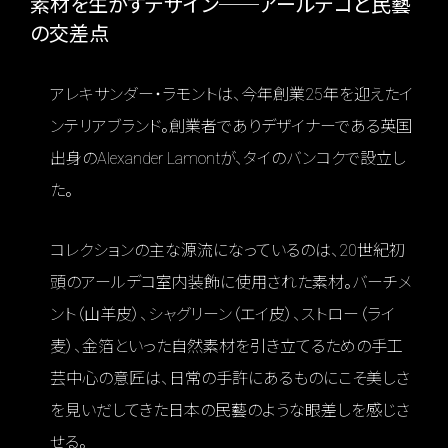
素材を生かすデザイン──アールデコと民藝
の交差点
アレキサンダー・ラモントは、今年創業25年を迎えたイ
ンテリアブランド。創業者でありデザイナーである英国
出身のAlexander Lamontが、タイのバンコクで設立し
た。
コレクションの主な源流になっているのは、20世紀初
頭のアールデコ室内装飾に使用された素材。バーチメ
ント（山羊皮）、シャグリーン（エイ皮）、ストロー（ライ
麦）、金箔といった自然素材を引き立てるための手工
芸中心の意匠は、日常の手許にあるものにこそ美しさ
を見いだしてきた日本の民藝のような眼差しを感じさ
せる。