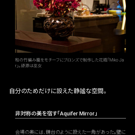
和の竹編み籠をモチーフにブロンズで制作した花瓶「Miko Ja
r」。語源は巫女
自分のためだけに設えた静謐な空間。
非対称の美を宿す「Aquifer Mirror」
会場の奥には、鏡台のように設えた一角があった。壁に