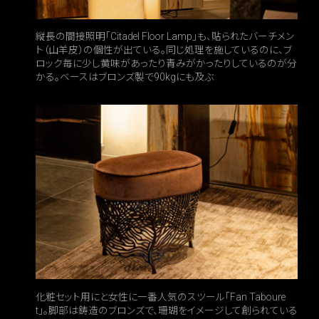
縦長の間接照明「Citadel Floor Lamp」も、貼られたバーチメン
ト（山羊皮）の個性が出ている。同じ処理を施しているのに、ブ
ロック毎に少し黄味があったり青みがかったりしているのが分
かる。ベースはブロンズ製で90kgにも及ぶ
化粧セット用にと女性に一番人気のスツール「Fan Taboure
t」。脚部は鋳造のブロンズで、珊瑚をイメージして創られている