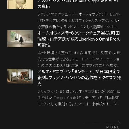
アスタイリスト・窪川勝哉氏が語るDEVIALET
れたのは、ブランドの未来を象徴するフラッグシップモ
の真価
デル「Fava」を含む全3モデル。 単なる衛生設備では
なく、入浴を“空間体験”へと昇華させる建築的プロダ
フランスのラグジュアリーオーディオブランド、DEVIA
クトとして、JAXSONが描く次世代ラグジュアリー・ウ
LET（デビアレ）の新しいオフィシャルストアが、大阪・
ェルネスの姿が示された。正式ローンチは2026年6月
心斎橋の新たなランドマークとして話題の「クオーツ
を予定している。
ホームオフィス時代のワークチェア選び。町田
心斎橋」にオープンした。本記事では、開業記念イベ
瑞穂ドロテア氏が語るLiberNovo Omni Proの
ントで語られたスタイリスト・窪川勝哉氏の言葉を軸
可能性
に、「インテリア目線で選ぶDEVIALETの真価」を紐解
いていきたい。
ネット環境さえ整っていれば、自宅でも、別荘でも、旅
先でも仕事ができる。リモートワークやワーケーショ
ンの浸透により、「働く場所」はオフィスの外へ広が
アルネ・ヤコブセン「タンチェア」が日本限定で
り、住まいの中にも自然に入り込んでいる。
復刻。フリッツ・ハンセンの名作をアクタスで発
売
フリッツ・ハンセンは、アルネ・ヤコブセンが1955年に
手掛けた「Tongue Chair（タンチェア）」を、日本限定
モデルとして復刻する。ムンケゴー小学校のトータル
デザインから生まれ、SASロイヤルホテルのバーにも
特別仕様で採用された知られざる名作だ。2026年8
月7日からアクタス新宿店で先行発売される。
MORE