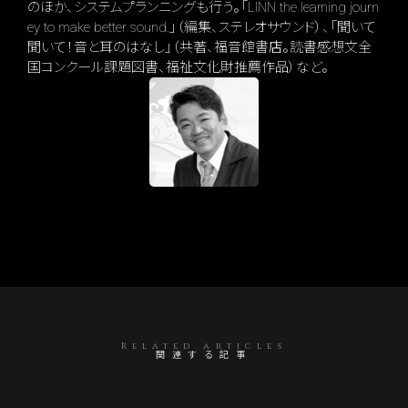
のほか、システムプランニングも行う。「LINN the learning journ
ey to make better sound.」（編集、ステレオサウンド）、「聞いて
聞いて！音と耳のはなし」（共著、福音館書店。読書感想文全
国コンクール課題図書、福祉文化財推薦作品）など。
Related articles
関連する記事