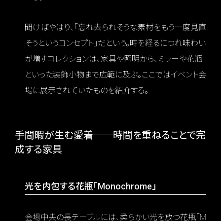
聞けばやはり、「忘れ去られそうな素材をもう一度見直
そうというコンセプト」だという。時を経るにつれ味わい
が増すコレクションは、家具や照明から、ミラーや花瓶
といった装飾小物まで広範に及ぶ。ここではイベント会
場に展示されていたものを紹介する。
手間暇が生む愛着──時間を重ねることで完
成する家具
光を内包する花瓶「Monochrome」
会場中央の長テーブルには、柔らかい光を放つ花瓶「M