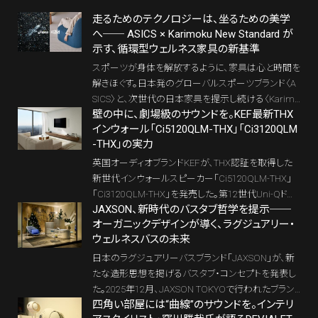
走るためのテクノロジーは、坐るための美学
へ── ASICS × Karimoku New Standard が
示す、循環型ウェルネス家具の新基準
スポーツが身体を解放するように、家具は心と時間を
解きほぐす。日本発のグローバルスポーツブランド〈A
SICS〉と、次世代の日本家具を提示し続ける〈Karimo
壁の中に、劇場級のサウンドを。KEF最新THX
ku New Standard〉による協業は、「坐る」という日常
インウォール「Ci5120QLM-THX」「Ci3120QLM
行為を、ウェルネスの視点から再定義する試みだ。
-THX」の実力
英国オーディオブランドKEFが、THX認証を取得した
新世代インウォールスピーカー「Ci5120QLM-THX」
「Ci3120QLM-THX」を発売した。第12世代Uni-Qドラ
JAXSON、新時代のバスタブ哲学を提示──
イバーとMAT（メタマテリアル吸収技術）を搭載し、埋
オーガニックデザインが導く、ラグジュアリー・
込型ながらトールボーイに迫る高音質を実現。海外
ウェルネスバスの未来
で一般化するホームシアターの“インウォール化”を日
本でも加速させる注目モデルだ。
日本のラグジュアリーバスブランド「JAXSON」が、新
たな造形思想を掲げるバスタブ・コンセプトを発表し
た。2025年12月、JAXSON TOKYOで行われたブラン
四角い部屋には“曲線”のサウンドを。インテリ
ドコラボレーション・クリスマスイベントの場で公開さ