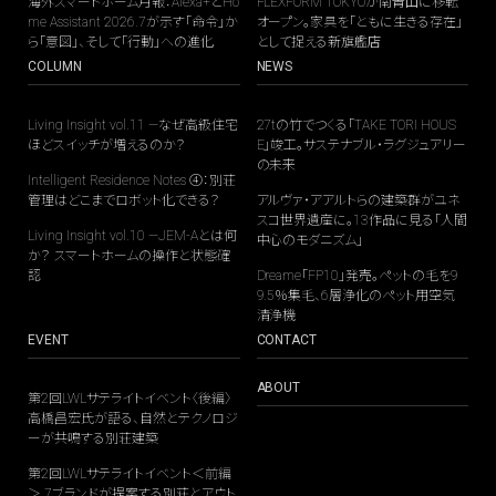
海外スマートホーム月報：Alexa+とHo
FLEXFORM TOKYOが南青山に移転
me Assistant 2026.7が示す「命令」か
オープン。家具を「ともに生きる存在」
ら「意図」、そして「行動」への進化
として捉える新旗艦店
COLUMN
NEWS
Living Insight vol.11 —なぜ高級住宅
27tの竹でつくる「TAKE TORI HOUS
ほどスイッチが増えるのか？
E」竣工。サステナブル・ラグジュアリー
の未来
Intelligent Residence Notes ④：別荘
管理はどこまでロボット化できる？
アルヴァ・アアルトらの建築群がユネ
スコ世界遺産に。13作品に見る「人間
Living Insight vol.10 —JEM-Aとは何
中心のモダニズム」
か？ スマートホームの操作と状態確
認
Dreame「FP10」発売。ペットの毛を9
9.5％集毛、6層浄化のペット用空気
清浄機
EVENT
CONTACT
ABOUT
第2回LWLサテライトイベント〈後編〉
高橋昌宏氏が語る、自然とテクノロジ
ーが共鳴する別荘建築
第2回LWLサテライトイベント＜前編
＞ 7ブランドが提案する別荘とアウト