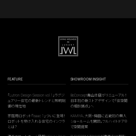
FEATURE
SHOWROOM INSIGHT
「Lutron Design Session vol.1」ラグジ
BoConcept青山本店がリニューアル！
ュアリー住宅の最新トレンドと照明制
日本初の新ストアデザインで「住空間
御の現在地
の相談拠点」へ
家庭用ロボット「Isaac 1」ついに登場！
KAMIYA、大阪・梅田に近畿初の無人
ロボットを受け入れる住宅のインフラ
ショールームを開設。フルハイトドア®
とは？
で空間提案