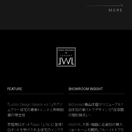
空間そのものを豊かにする「ラグジュアリー・リスニ
MORE
ング」を提案する。希望小売価格は715,000円（税込・
ペア）。7月30日からmyKEFメンバー向けに先行販売
され、全国一般発売は2026年8月25日。
FEATURE
SHOWROOM INSIGHT
「Lutron Design Session vol.1」ラグジ
BoConcept青山本店がリニューアル！
ュアリー住宅の最新トレンドと照明制
日本初の新ストアデザインで「住空間
御の現在地
の相談拠点」へ
家庭用ロボット「Isaac 1」ついに登場！
KAMIYA、大阪・梅田に近畿初の無人
ロボットを受け入れる住宅のインフラ
ショールームを開設。フルハイトドア®