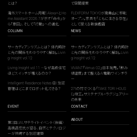
とは？
で空間提案
海外スマートホーム月報：Alexa+とHo
FLEXFORM TOKYOが南青山に移転
me Assistant 2026.7が示す「命令」か
オープン。家具を「ともに生きる存在」
ら「意図」、そして「行動」への進化
として捉える新旗艦店
COLUMN
NEWS
サーカディアンリズムとは？ 体内時計
サーカディアンリズムとは？ 体内時計
と光の関係をわかりやすく解説。Livin
と光の関係をわかりやすく解説。Livin
g Insight vol.12
g Insight vol.12
Living Insight vol.11 —なぜ高級住宅
VIVANT「Venus G2」日本発売。「飲み
ほどスイッチが増えるのか？
頃温度」まで整えるAI電動ワインチラ
ー
Intelligent Residence Notes ④：別荘
管理はどこまでロボット化できる？
27tの竹でつくる「TAKE TORI HOUS
E」竣工。サステナブル・ラグジュアリー
の未来
EVENT
CONTACT
ABOUT
第2回LWLサテライトイベント〈後編〉
高橋昌宏氏が語る、自然とテクノロジ
ーが共鳴する別荘建築