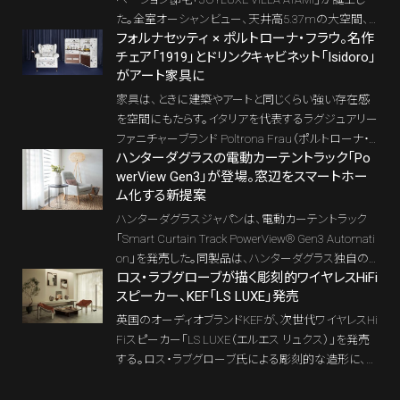
た。全室オーシャンビュー、天井高5.37mの大空間、
フォルナセッティ × ポルトローナ・フラウ。名作
熱海温泉を引き込んだ露天風呂。三井デザインテック
チェア「1919」とドリンクキャビネット「Isidoro」
が監修した、海と建築美が調和する唯一無二のラグ
がアート家具に
ジュアリーホームだ。
家具は、ときに建築やアートと同じくらい強い存在感
を空間にもたらす。イタリアを代表するラグジュアリー
ファニチャーブランド Poltrona Frau（ポルトローナ・
ハンターダグラスの電動カーテントラック「Po
フラウ） と、ミラノのデザインアトリエ Fornasetti（フォ
werView Gen3」が登場。窓辺をスマートホー
ルナセッティ） が手がけた今回のコレクションは、ま
ム化する新提案
さにその象徴と言えるだろう。
ハンターダグラスジャパンは、電動カーテントラック
「Smart Curtain Track PowerView® Gen3 Automati
on」を発売した。同製品は、ハンターダグラス独自の
ロス・ラブグローブが描く彫刻的ワイヤレスHiFi
スマートホームシステム「PowerView®」に対応した
スピーカー、KEF「LS LUXE」発売
電動カーテントラック。スマートフォンやタブレットから
の開閉操作に加え、スケジュール設定やシーン設定
英国のオーディオブランドKEFが、次世代ワイヤレスHi
による自動操作にも対応し、時間帯やライフスタイル
Fiスピーカー「LS LUXE（エルエス リュクス）」を発売
に合わせてカーテンが自然に動く住空間を実現す
する。ロス・ラブグローブ氏による彫刻的な造形に、M
る。
AT搭載Uni-Qドライバー、新技術VECO、電流駆動型
アンプを融合。オーディオとインテリアの境界を越え、