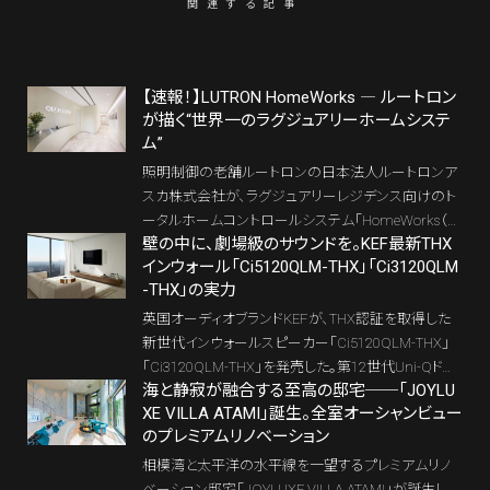
関連する記事
【速報！】LUTRON HomeWorks ― ルートロン
が描く“世界一のラグジュアリーホームシステ
ム”
照明制御の老舗ルートロンの日本法人ルートロンア
スカ株式会社が、ラグジュアリーレジデンス向けのト
ータルホームコントロールシステム「HomeWorks（ホ
壁の中に、劇場級のサウンドを。KEF最新THX
ームワークス）」を国内ローンチ。11月7日に東京・青
インウォール「Ci5120QLM-THX」「Ci3120QLM
山にてレセプションが催された。
-THX」の実力
英国オーディオブランドKEFが、THX認証を取得した
新世代インウォールスピーカー「Ci5120QLM-THX」
「Ci3120QLM-THX」を発売した。第12世代Uni-Qドラ
海と静寂が融合する至高の邸宅──「JOYLU
イバーとMAT（メタマテリアル吸収技術）を搭載し、埋
XE VILLA ATAMI」誕生。全室オーシャンビュー
込型ながらトールボーイに迫る高音質を実現。海外
のプレミアムリノベーション
で一般化するホームシアターの“インウォール化”を日
本でも加速させる注目モデルだ。
相模湾と太平洋の水平線を一望するプレミアムリノ
ベーション邸宅「JOYLUXE VILLA ATAMI」が誕生し