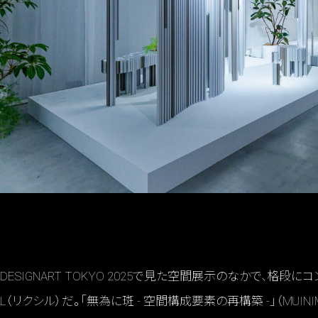
DESIGNART TOKYO 2025で見た空間展示のなかで、格段
L（リクシル）だ。「無為に斑 - 空間構成要素の再構築 -」（MU