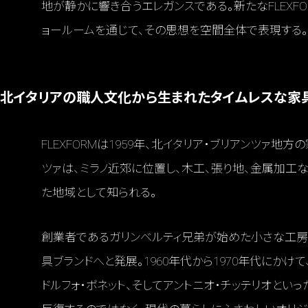
地が静かに響き合うエレガンスである。新たなFLEXFO
ョールームを通じて、その思想を空間全体で表現する。
北イタリアの職人文化から生まれたタイムレスな家
FLEXFORMは1959年、北イタリア・ブリアンツァ
ツァは、ミラノ近郊に位置し、木工、張り地、金属加工
た地域として知られる。
創業者であるガリンベルティ兄弟が始めた小さな工房
具ブランドへと発展。1960年代から1970年代にかけて、
ドルフォ・ボネット、そしてアントニオ・チッテリオとい