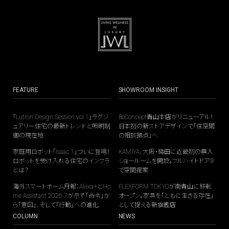
FEATURE
SHOWROOM INSIGHT
「Lutron Design Session vol.1」ラグジ
BoConcept青山本店がリニューアル！
ュアリー住宅の最新トレンドと照明制
日本初の新ストアデザインで「住空間
御の現在地
の相談拠点」へ
家庭用ロボット「Isaac 1」ついに登場！
KAMIYA、大阪・梅田に近畿初の無人
ロボットを受け入れる住宅のインフラ
ショールームを開設。フルハイトドア®
とは？
で空間提案
海外スマートホーム月報：Alexa+とHo
FLEXFORM TOKYOが南青山に移転
me Assistant 2026.7が示す「命令」か
オープン。家具を「ともに生きる存在」
ら「意図」、そして「行動」への進化
として捉える新旗艦店
COLUMN
NEWS