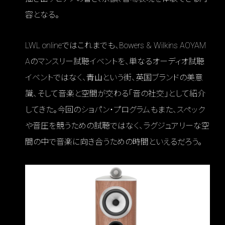
容となる。
LWL onlineではこれまでも、Bowers & Wilkins AOYAM
Aのマンスリー試聴イベントを、単なるオーディオ試聴
イベントではなく、青山という街、英国ブランドの美意
識、そして音楽と空間が交わる「音の社交」として紹介
してきた。今回のショパン・プログラムもまた、スペック
や音圧を競うための試聴ではなく、ラグジュアリーな空
間の中で音楽に向き合うための時間といえるだろう。