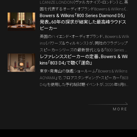
LCANIZE LONDON（ヴァルカナイズ・ロンドン）と、英
国を代表するオーディオブランドBowers & Wilkins（バ
Bowers & Wilkins「800 Series Diamond D5」
ウワース アンド ウィルキンズ）のショールーム「Bowe
発表。60年の探求が結実した最高峰ラウドス
rs & Wilkins AOYAMA」が、2026年5月3日（日・祝）か
ピーカー
ら5月5日（火・祝）まで東京国際フォーラムで開催さ
れるクラシック音楽祭「ラ・フォル・ジュルネ TOKYO 2
英国のハイエンド・オーディオブランド、Bowers & Wilk
026」に出展する。
ins（バワーズ＆ウィルキンス）が、同社のフラグシップ
スピーカーシリーズの最新世代となる「800 Series Di
レファレンススピーカーの定番、Bowers & Wil
amond D5」を発表した。日本国内における受注開始
kins「803 D4」で聴く『運命』
は2026年秋を予定。正式な受注開始日、出荷時期、
国内希望小売価格については、確定次第改めて案内
東京・南青山の旗艦ショールーム「Bowers & Wilkins
される予定だ。
AOYAMA」で、フロアスタンディング・スピーカー「803
D4」を使用した予約制試聴イベントが、2026年8月8
日（土）と9日（日）に開催される。ベートーヴェンの交
響曲第5番「運命」を、20世紀の巨匠5人による名演で
聴き比べる夏休み特別企画。通常の2倍となる90分、
MORE
各回1組限定の環境で、作品と録音の違いにじっくり
と向き合う。