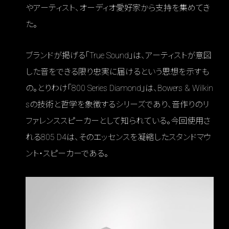
やアーティスト、オーディオ愛好家から支持を集めてき
た。
ブランドが掲げる「True Sound」は、アーティストが意図
した音をできる限り忠実に届けるという思想を示すも
の。とりわけ「800 Series Diamond」は、Bowers & Wilkin
sの技術と哲学を象徴するシリーズであり、音作りのリ
ファレンススピーカーとして知られている。今回使用さ
れる805 D4は、そのエッセンスを凝縮したスタンドマウ
ント・スピーカーである。