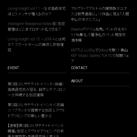
Living Insight vol.11 —なぜ高級住宅
アルヴァ・アアルトらの建築群がユネ
ほどスイッチが増えるのか？
スコ世界遺産に。13作品に見る「人間
中心のモダニズム」
Intelligent Residence Notes ④：別荘
管理はどこまでロボット化できる？
Dreame「FP10」発売。ペットの毛を9
9.5％集毛、6層浄化のペット用空気
Living Insight vol.10 —JEM-Aとは何
清浄機
か？ スマートホームの操作と状態確
認
KEF「LS LUXE」でQobuzを聴く！ 青山
KEF Music Gallery TOKYOで試聴フェ
ア
EVENT
CONTACT
ABOUT
第2回LWLサテライトイベント〈後編〉
高橋昌宏氏が語る、自然とテクノロジ
ーが共鳴する別荘建築
第2回LWLサテライトイベント＜前編
＞ 7ブランドが提案する別荘とアウト
ドアリビングの新しい豊かさ
【速報】第2回LWLサテライトイベント
開催。別荘とアウトドアリビングの未
来を建築家・高橋昌宏氏と考える