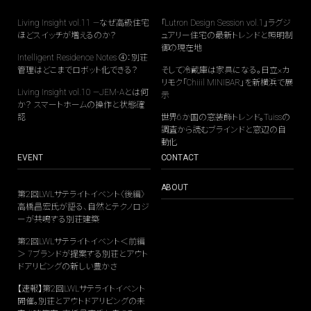
Living Insight vol.11 —なぜ高級住宅
「Lutron Design Session vol.1」ラグジ
ほどスイッチが増えるのか？
ュアリー住宅の最新トレンドと照明制
御の現在地
Intelligent Residence Notes ④：別荘
管理はどこまでロボット化できる？
そして冷蔵庫は家具になる。日立×カ
リモク「Chiiil MINIBAR」を新横浜で展
Living Insight vol.10 —JEM-Aとは何
示
か？ スマートホームの操作と状態確
認
世界6か国の窓装飾トレンド。Tuissの
調査から読むブラインドと窓辺の自
動化
EVENT
CONTACT
ABOUT
第2回LWLサテライトイベント〈後編〉
高橋昌宏氏が語る、自然とテクノロジ
ーが共鳴する別荘建築
第2回LWLサテライトイベント＜前編
＞ 7ブランドが提案する別荘とアウト
ドアリビングの新しい豊かさ
【速報】第2回LWLサテライトイベント
開催。別荘とアウトドアリビングの未