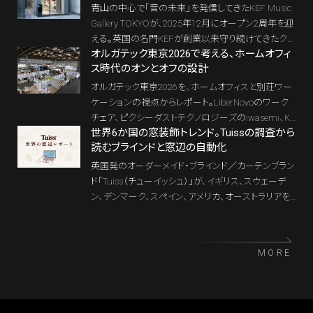
る「Interior Fitness」の思想を、実際に見て、触れて、
青山の中心で「音の未来」を発信してきたKEF Music
体感できる機会となる。
Gallery TOKYOが、2025年12月にオープン2周年を迎
える。英国の名門KEFが創業以来守り続けてきたクラ
オルガテック東京2026で考える、ホームオフィ
フトマンシップと革新性を、建築・インテリア・アートと
ス時代のオンとオフの設計
ともに体験できる同ギャラリーは、いまや東京を象徴
するサウンド・デスティネーション。その節目を祝して、
オルガテック東京2026を、ホームオフィスと別荘ワー
12月2日〜26日の期間限定で、来場特典から香りの
ケーションの視点からレポート。LiberNovoのワーク
フルオーダーまで“KEFならでは”のラグジュアリーな
チェア、ピクシーダストテクノロジーズのiwasemi、Ka
キャンペーンが開催される。
世界6か国の窓装飾トレンド。Tuissの調査から
yuStyleのアウトドア家具と植栽の展示を通じて、住ま
読むブラインドと窓辺の自動化
いや別荘のなかで「働く時間」と「休む時間」をどう切
り替えるべきかを考える。
英国発のオーダーメイド・ブラインド／カーテンブラン
ド「Tuiss（チューイッシュ）」が、イギリス、スウェーデ
ン、デンマーク、スペイン、アメリカ、オーストラリアを
対象とした「世界の窓辺レポート」を発表した。6か国
の比較から浮かぶのは、窓装飾が色や素材を選ぶイ
ンテリアの一部に加え、採光、遮熱、断熱、プライバシ
MORE
ーを調整する住宅設備へと進化している姿だ。北米
では、Lutronの「HomeWorks」やHOMMAのシステム
に象徴される電動シェードの自動化も進む。窓辺は
いま、インテリア、住宅性能、テクノロジー、Invisible W