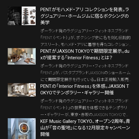
PENT.がモハメド・アリ コレクションを発表。ラ
グジュアリー・ホームジムに宿るボクシングの
美学
ポーランド発のラグジュアリー・フィットネスブランド
「PENT.（ペント）」が、ボクシング史に名を刻む伝説的
アスリート、モハメド・アリに着想を得たコレクション
PENT.がJAXSON TOKYOで期間限定展示。du
「PENT. × Muhammad Ali Collection」を発表した。
xが提案する「Interior Fitness」とは？
ポーランド発のラグジュアリー・フィットネスブランド
「PENT.」が、バスタブブランドJAXSONのショールーム
にて期間限定展示を行っている。日本正規輸入販売
PENT.の「Interior Fitness」を体感。JAXSON T
元を務めるのは、株式会社dux。LWL onlineではこれ
OKYOでテンポラリー・ギャラリー開催
まで、PENT.を単なる高級フィットネス機器ではなく、
住空間の中に美しく溶け込む「Interior Fitness」とし
ポーランド発のラグジュアリー・フィットネスブランド
て紹介してきた。今回の展示は、その思想を実際の空
「PENT.（ペント）」の世界観を体感できるテンポラリ
間で体感できる貴重な機会となっている。
ー・ギャラリーが、東京・赤坂のJAXSON TOKYOで開
KEF Music Gallery TOKYO、オープン2周年。青
催される。会期は2026年6月9日（火）から8月6日
山が「音の聖地」になる12月限定キャンペーン
（木）まで。PENT.の日本正規輸入販売元である株式
開催
会社dux（デュクス）が主催するもので、PENT.が掲げ