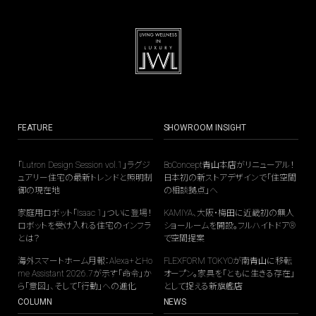
ellnessを結ぶ領域になりつつある。
FEATURE
SHOWROOM INSIGHT
「Lutron Design Session vol.1」ラグジ
BoConcept青山本店がリニューアル！
ュアリー住宅の最新トレンドと照明制
日本初の新ストアデザインで「住空間
御の現在地
の相談拠点」へ
家庭用ロボット「Isaac 1」ついに登場！
KAMIYA、大阪・梅田に近畿初の無人
ロボットを受け入れる住宅のインフラ
ショールームを開設。フルハイトドア®
とは？
で空間提案
海外スマートホーム月報：Alexa+とHo
FLEXFORM TOKYOが南青山に移転
me Assistant 2026.7が示す「命令」か
オープン。家具を「ともに生きる存在」
ら「意図」、そして「行動」への進化
として捉える新旗艦店
COLUMN
NEWS