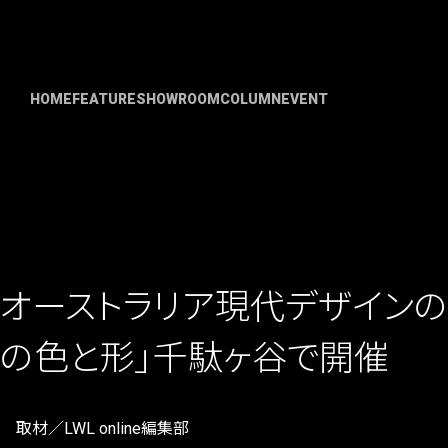
HOME
FEATURE
SHOWROOM
COLUMN
EVENT
オーストラリア現代デザインの
の色と形」千駄ヶ谷で開催
取材／LWL online編集部