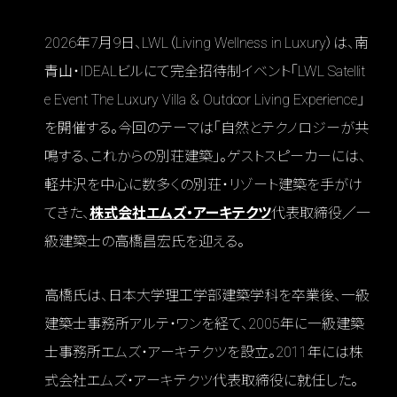
2026年7月9日、LWL（Living Wellness in Luxury）は、南
青山・IDEALビルにて完全招待制イベント「LWL Satellit
e Event The Luxury Villa & Outdoor Living Experience」
を開催する。今回のテーマは「自然とテクノロジーが共
鳴する、これからの別荘建築」。ゲストスピーカーには、
軽井沢を中心に数多くの別荘・リゾート建築を手がけ
てきた、
株式会社エムズ・アーキテクツ
代表取締役／一
級建築士の高橋昌宏氏を迎える。
高橋氏は、日本大学理工学部建築学科を卒業後、一級
建築士事務所アルテ・ワンを経て、2005年に一級建築
士事務所エムズ・アーキテクツを設立。2011年には株
式会社エムズ・アーキテクツ代表取締役に就任した。