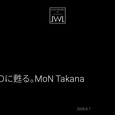
甦る。MoN Takana
2026.6.1