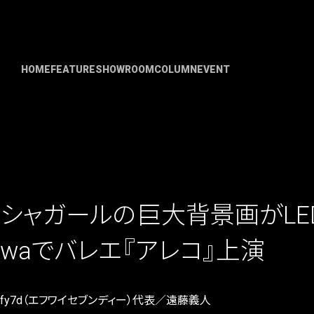
HOME
FEATURE
SHOWROOM
COLUMN
EVENT
シャガールの巨大背景画がLEDに
waでバレエ『アレコ』上演
fy7d（エフワイセブンディー）代表／遠藤義人