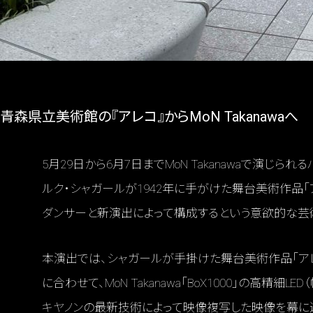
青森県立美術館の『アレコ』からMoN Takanawaへ
5月29日から6月7日までMoN Takanawaで演じ
ルク・シャガールが1942年に手がけた舞台美術作品「
ダンサーと新演出によって構成するという意欲的な芸
本演出では、シャガールが手掛けた舞台美術作品「アレコ
に合わせて、MoN Takanawa「BoX1000」の高精細
キヤノンの最新技術によって映像複写した映像を幕に