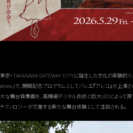
東京・TAKANAWA GATEWAY CITYに誕生した文化の実験的ミュージアム
atives」で、開館記念プログラムとしてバレエ『アレコ』が上演
大な舞台背景画を、高精細デジタル技術と巨大LEDによって原
テクノロジーが交差する新たな舞台体験として注目される。