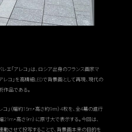
られるバレエ「アレコ」は、ロシア出身のフランス画家マ
アレコ」を高精細LEDで背景画として再現、現代の
術作品である。
」（幅約15m・高さ約9ｍ）4枚を、全4幕の進行
LED（幅21m・高さ9m）に原寸大で表示する。今回は、
連動させて投写することで、背景画本来の目的を