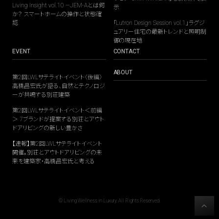
Living Insight vol.10 —JEM-Aとは何
示
か？ スマートホームの操作と状態確
認
「Lutron Design Session vol.1」ラグジ
ュアリー住宅の最新トレンドと照明制
御の現在地
EVENT
CONTACT
ABOUT
第2回LWLサテライトイベント〈後編〉
高橋昌宏氏が語る、自然とテクノロジ
ーが共鳴する別荘建築
第2回LWLサテライトイベント＜前編
＞ 7ブランドが提案する別荘とアウト
ドアリビングの新しい豊かさ
【速報】第2回LWLサテライトイベント
開催。別荘とアウトドアリビングの未
来を建築家・高橋昌宏氏と考える
© Living Wellness in Luxury. All Rights Reserved.