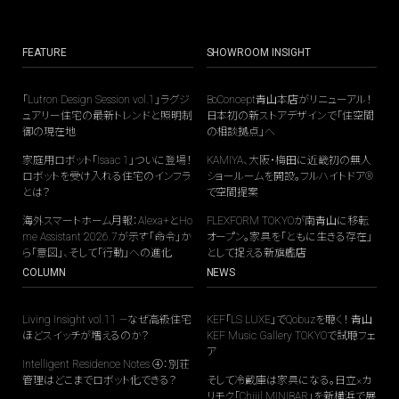
FEATURE
SHOWROOM INSIGHT
「Lutron Design Session vol.1」ラグジ
BoConcept青山本店がリニューアル！
ュアリー住宅の最新トレンドと照明制
日本初の新ストアデザインで「住空間
御の現在地
の相談拠点」へ
家庭用ロボット「Isaac 1」ついに登場！
KAMIYA、大阪・梅田に近畿初の無人
ロボットを受け入れる住宅のインフラ
ショールームを開設。フルハイトドア®
とは？
で空間提案
海外スマートホーム月報：Alexa+とHo
FLEXFORM TOKYOが南青山に移転
me Assistant 2026.7が示す「命令」か
オープン。家具を「ともに生きる存在」
ら「意図」、そして「行動」への進化
として捉える新旗艦店
COLUMN
NEWS
Living Insight vol.11 —なぜ高級住宅
KEF「LS LUXE」でQobuzを聴く！ 青山
ほどスイッチが増えるのか？
KEF Music Gallery TOKYOで試聴フェ
ア
Intelligent Residence Notes ④：別荘
管理はどこまでロボット化できる？
そして冷蔵庫は家具になる。日立×カ
リモク「Chiiil MINIBAR」を新横浜で展