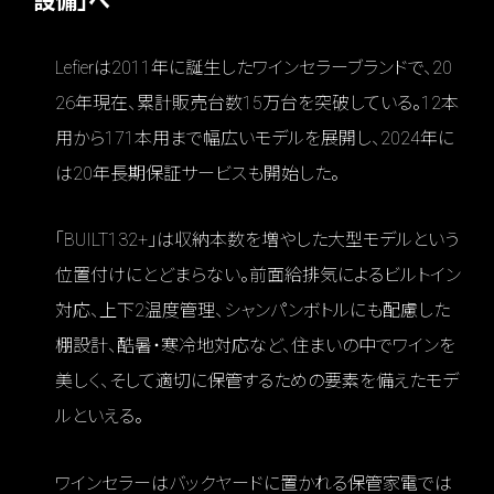
設備」へ
Lefierは2011年に誕生したワインセラーブランドで、20
26年現在、累計販売台数15万台を突破している。12本
用から171本用まで幅広いモデルを展開し、2024年に
は20年長期保証サービスも開始した。
「BUILT132+」は収納本数を増やした大型モデルという
位置付けにとどまらない。前面給排気によるビルトイン
対応、上下2温度管理、シャンパンボトルにも配慮した
棚設計、酷暑・寒冷地対応など、住まいの中でワインを
美しく、そして適切に保管するための要素を備えたモデ
ルといえる。
ワインセラーはバックヤードに置かれる保管家電では