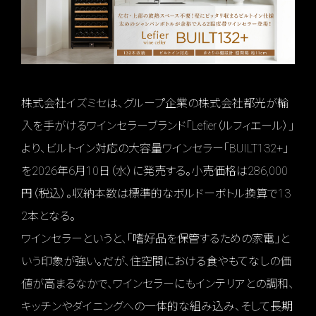
株式会社イズミセは、グループ企業の株式会社都光が輸
入を手がけるワインセラーブランド「Lefier（ルフィエール）」
より、ビルトイン対応の大容量ワインセラー「BUILT132+」
を2026年6月10日（水）に発売する。小売価格は286,000
円（税込）。収納本数は標準的なボルドーボトル換算で13
2本となる。
ワインセラーというと、「嗜好品を保管するための家電」と
いう印象が強い。だが、住空間における食やもてなしの価
値が高まるなかで、ワインセラーにもインテリアとの調和、
キッチンやダイニングへの一体的な組み込み、そして長期