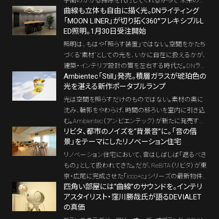
手間のかかる掃除を代行してくれる――かつて“未来の家
曲線も立体も自由に描く光。DNライティング
電”だったそれは、今やすっかり市民権を得た。世界中
「MOON LINER」が切り拓く360°フレキシブルL
のユニークなプロダクトを体験できる次世代型ショ
ED照明。1月30日受注開始
ールーム「蔦屋家電＋」（東京・二子玉川）では、クラ
ウドファンディング開始わずか20分で1,000万円を超
照明は、もはや「照らす装置」ではない。空間をかたち
える支援を集めた、Dreame Technologyの最新ロボ
づくる“素材”としての光を、いかに自在に扱えるかが、
ット掃除機「Aqua10 Ultra Roller」の実機が展示され
建築・インテリア設計の質を左右する時代だ。DNライ
ている。
Ambientec「Still」発売。積層ガラスが琥珀色の
ティングが2026年1月30日より受注を開始する「MO
光を湛える新作ポータブルランプ
ON LINER」は、360°全面発光と3Dフレキシブル構造
を両立した新世代LEDモジュール。曲げる方向を意識
光は空間を照らすだけのものではない。素材の奥に
することなく、光そのものを空間に描く——そんな照
沈み、輪郭をやわらげ、時間の移ろいを室内に引き込
明表現を現実のものとする。
む。Ambientec（アンビエンテック）が新たに発売する
リビタ、都市のノイズを“背景音”に。「音の借
ポータブルランプ「Still（スティル）」は、そうした光の
景」をテーマにしたリノベーション住宅
あり方を、クリスタルガラスという素材から再考した
プロダクトだ。2025年4月のミラノサローネ／エウロ
リノベーション住宅において、音はしばしば「遮るべき
ルーチェ 2025で発表された新作「Still」は、2026年5
もの」として扱われてきた。だが、ReBITA（リビタ）が東
月21日（木）より、直営店舗「Ambientec Gallery Toky
京・広尾に完成させた「icco+c」シリーズの最新物件
o」と公式オンラインストアにて順次発売される。Amb
四角い部屋には“曲線”のサウンドを。インテリ
は、都市のノイズを単に排除するのではなく、室内の
ientecのロングセラーモデル「Xtal（クリスタル）」の美
アスタイリスト・窪川勝哉氏が語るDEVIALET
響きと調和させることで“背景音”として取り込むこと
の真価
学と構造を継承しながら、積層ガラスによる新たな光
を試みている。テーマは「音の借景」。神山聴景事務
の表情をまとった一灯である。