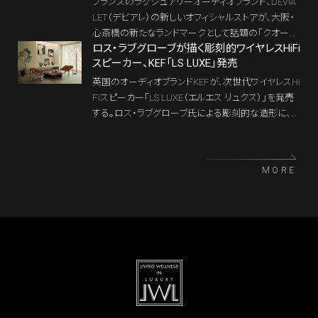
所による聴景デザインと、listudeの無指向性スピーカ
フランスのラグジュアリーオーディオブランド、DEVIA
ーが導入された住まいを、実際に内覧した。
LET（デビアレ）の新しいオフィシャルストアが、大阪・
心斎橋の新たなランドマークとして話題の「クオーツ
ロス・ラブグローブが描く彫刻的ワイヤレスHiFi
心斎橋」にオープンした。本記事では、開業記念イベ
スピーカー、KEF「LS LUXE」発売
ントで語られたスタイリスト・窪川勝哉氏の言葉を軸
に、「インテリア目線で選ぶDEVIALETの真価」を紐解
英国のオーディオブランドKEFが、次世代ワイヤレスHi
いていきたい。
Fiスピーカー「LS LUXE（エルエス リュクス）」を発売
する。ロス・ラブグローブ氏による彫刻的な造形に、M
AT搭載Uni-Qドライバー、新技術VECO、電流駆動型
アンプを融合。オーディオとインテリアの境界を越え、
空間そのものを豊かにする「ラグジュアリー・リスニ
MORE
ング」を提案する。希望小売価格は715,000円（税込・
ペア）。7月30日からmyKEFメンバー向けに先行販売
され、全国一般発売は2026年8月25日。