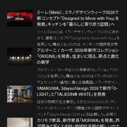
ミーレ（Miele）、ミラノデザインウィーク2026で
新コンセプト「Designed to Move with You」を
発表。キッチンを「暮らしに寄り添う空間」へ
ミーレ（Miele）は、ミラノデザインウィーク2026にあわ
せて、最新コンセプト「Designed to Move with You」を
発表した。舞台となったのは、キッチンの国際見本市
アルマーニ / カーザ、2026年新作コレクション
「EuroCucina」と、ブレラ・デザイン地区のMiele Experi
「ORIGINS」を発表。住まいに宿る、原点と進化
ence Center。キッチンを単なる調理設備としてでは
の美学
なく、日々のリズムや住まい方の変化に応答しなが
ら、人の暮らしに静かに寄り添う「つながりのあるリ
アルマーニ / カーザは2026年新作コレクション「ORI
ビング空間」として再定義する姿が見えてきた。
GINS」を発表した。舞台となったのはミラノのコルソ・
ヴェネツィア14番地に構える旗艦店。ミラノデザイン
YAMAGIWA、3daysofdesign 2026で新作「O-
ウィークの文脈の中で披露された本コレクションは、
LIGHT」と「TALIESIN® WHITE」を発表
単なる新作家具の発表ではなく、アルマーニ / カーザ
が長年にわたり磨いてきた住空間への思想を、アイコ
日本の照明文化を牽引してきたYAMAGIWAが、デン
ンと新作の対話として立ち上げる展示となっている。
マーク・コペンハーゲンで開催された国際デザインイ
ベント「3daysofdesign 2026」に初出展した。会場で
カリモク家具、新作家具「MORIWA」を発表。芦
は、日本の伝統的な木工技術「曲げわっぱ」に着想を
沢啓治と拓くスギ材・地域材活用の新しいかた
得た新作「O-LIGHT」と、フランク・ロイド・ライトの名