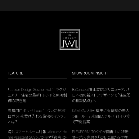
FEATURE
SHOWROOM INSIGHT
「Lutron Design Session vol.1」ラグジ
BoConcept青山本店がリニューアル！
ュアリー住宅の最新トレンドと照明制
日本初の新ストアデザインで「住空間
御の現在地
の相談拠点」へ
家庭用ロボット「Isaac 1」ついに登場！
KAMIYA、大阪・梅田に近畿初の無人
ロボットを受け入れる住宅のインフラ
ショールームを開設。フルハイトドア®
とは？
で空間提案
海外スマートホーム月報：Alexa+とHo
FLEXFORM TOKYOが南青山に移転
me Assistant 2026.7が示す「命令」か
オープン。家具を「ともに生きる存在」