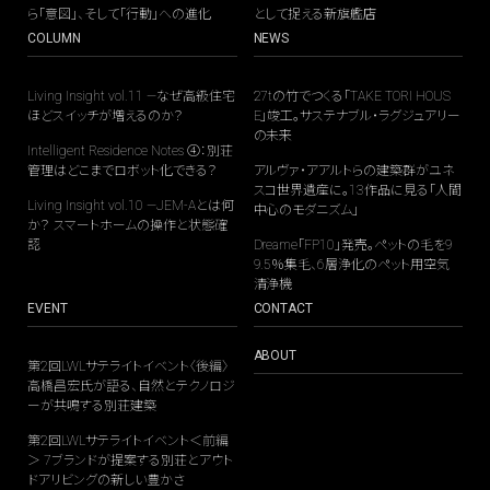
ら「意図」、そして「行動」への進化
として捉える新旗艦店
COLUMN
NEWS
Living Insight vol.11 —なぜ高級住宅
27tの竹でつくる「TAKE TORI HOUS
ほどスイッチが増えるのか？
E」竣工。サステナブル・ラグジュアリー
の未来
Intelligent Residence Notes ④：別荘
管理はどこまでロボット化できる？
アルヴァ・アアルトらの建築群がユネ
スコ世界遺産に。13作品に見る「人間
Living Insight vol.10 —JEM-Aとは何
中心のモダニズム」
か？ スマートホームの操作と状態確
認
Dreame「FP10」発売。ペットの毛を9
9.5％集毛、6層浄化のペット用空気
清浄機
EVENT
CONTACT
ABOUT
第2回LWLサテライトイベント〈後編〉
高橋昌宏氏が語る、自然とテクノロジ
ーが共鳴する別荘建築
第2回LWLサテライトイベント＜前編
＞ 7ブランドが提案する別荘とアウト
ドアリビングの新しい豊かさ