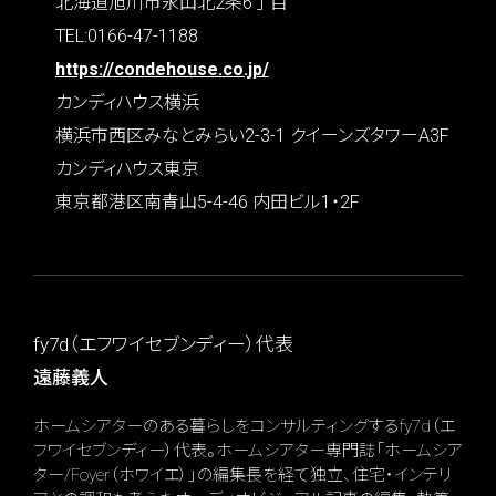
北海道旭川市永山北2条6丁目
TEL:0166-47-1188
https://condehouse.co.jp/
カンディハウス横浜
横浜市西区みなとみらい2-3-1 クイーンズタワーA3F
カンディハウス東京
東京都港区南青山5-4-46 内田ビル1・2F
fy7d（エフワイセブンディー）代表
遠藤義人
ホームシアターのある暮らしをコンサルティングするfy7d（エ
フワイセブンディー）代表。ホームシアター専門誌「ホームシア
ター/Foyer（ホワイエ）」の編集長を経て独立、住宅・インテリ