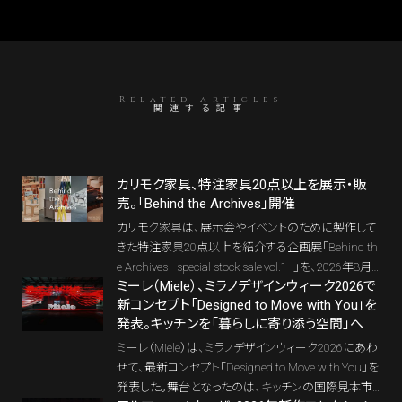
Related articles
関連する記事
カリモク家具、特注家具20点以上を展示・販
売。「Behind the Archives」開催
カリモク家具は、展示会やイベントのために製作して
きた特注家具20点以上を紹介する企画展「Behind th
e Archives - special stock sale vol.1 -」を、2026年8月2
ミーレ（Miele）、ミラノデザインウィーク2026で
9日から9月15日まで、東京・西麻布のKarimoku Co
新コンセプト「Designed to Move with You」を
mmons Tokyoで開催する。トラフ建築設計事務所や
発表。キッチンを「暮らしに寄り添う空間」へ
Kii、小宮山洋氏らとの協働から生まれた、通常製品と
は異なる色や素材、仕様を持つ家具を、自らアーカイ
ミーレ（Miele）は、ミラノデザインウィーク2026にあわ
ブから選び、展示・販売する初の試みだ。
せて、最新コンセプト「Designed to Move with You」を
発表した。舞台となったのは、キッチンの国際見本市