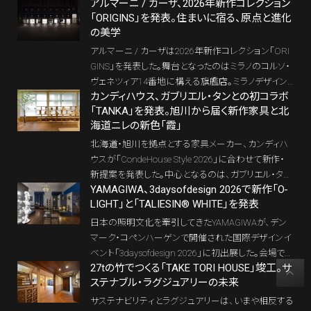
アルマーニ / カーザ、2026年新作コレクション
「EuroCucina」と、ブレラ・デザイン地区のMiele Experi
「ORIGINS」を発表。住まいに宿る、原点と進化
ence Center。キッチンを単なる調理設備としてでは
の美学
なく、日々のリズムや住まい方の変化に応答しなが
ら、人の暮らしに静かに寄り添う「つながりのあるリ
アルマーニ / カーザは2026年新作コレクション「ORI
ビング空間」として再定義する姿が見えてきた。
GINS」を発表した。舞台となったのはミラノのコルソ・
ヴェネツィア14番地に構える旗艦店。ミラノデザイン
カンディハウス、ガブリエル・タンとの初コラボ
ウィークの文脈の中で披露された本コレクションは、
「TANKA」を発表。旭川から届く新作家具と北
単なる新作家具の発表ではなく、アルマーニ / カーザ
海道ニレの新色「霞」
が長年にわたり磨いてきた住空間への思想を、アイコ
ンと新作の対話として立ち上げる展示となっている。
北海道・旭川を拠点とする家具メーカー、カンディハ
ウスが「CondeHouse Style 2026」に合わせて新作・
新提案を発表した。中心となるのは、ガブリエル・タン
YAMAGIWA、3daysofdesign 2026で新作「O-
との初の共同開発によるシェルフ「TANKA（タンカ）」、
LIGHT」と「TALIESIN® WHITE」を発表
1973年の登場以来親しまれてきた「RUNT OM（ルン
トオム）」の26年モデル、そして北海道ニレの新たな塗
日本の照明文化を牽引してきたYAMAGIWAが、デン
装色「霞」。旭川の木工技術と北海道産材の魅力を、
マーク・コペンハーゲンで開催された国際デザインイ
現代の住空間にどう生かすのか。その展示を現地で
ベント「3daysofdesign 2026」に初出展した。会場で
取材した。
27tの竹でつくる「TAKE TORI HOUSE」竣工。サ
は、日本の伝統的な木工技術「曲げわっぱ」に着想を
ステナブル・ラグジュアリーの未来
得た新作「O-LIGHT」と、フランク・ロイド・ライトの名
作照明シリーズに新たな表情を与える「TALIESIN®
サステナビリティとラグジュアリーは、いまや相反する