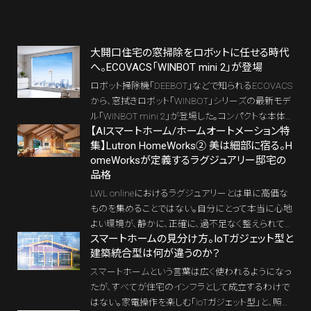
大開口住宅の窓掃除をロボットに任せる時代
へ。ECOVACS「WINBOT mini 2」が登場
ロボット掃除機「DEEBOT」などで知られるECOVACS
から、窓拭きロボット「WINBOT」シリーズの最新モデ
ル「WINBOT mini 2」が登場した。コンパクトな本体
【AIスマートホーム/ホームオートメーション特
に、窓枠近くまでアプローチする清掃性能や安全保護
集】Lutron HomeWorks② 美は細部に宿る。H
システムを搭載。大開口の窓や高所のガラス面を備
omeWorksが定義するラグジュアリー邸宅の
えた住宅、別荘や二拠点住宅の維持管理を考えるう
品格
えでも注目したい一台だ。
LWL onlineにおけるラグジュアリーとは単に高価な
ものを集めることではない。自分にとって本当に心地
よい環境が、静かに、正確に、過不足なく整えられてい
スマートホームの見分け方。IoTガジェット型と
ること。そこにこそ、住まいの上質さは宿る。HomeW
建築統合型は何が違うのか？
orksは照明、窓まわり（ウィンドウトリートメント）、空
調を統合し、その「心地よさ」を高い精度で設計する
スマートホームという言葉は広く使われるようになっ
ためのHome OSである。洗練されたキーパッド、直感
たが、すべてが住宅のインフラとして成立するわけで
的なアプリ、そして静かに揃って動くシェードの所作
はない。家電操作を楽しむ「IoTガジェット型」と、照