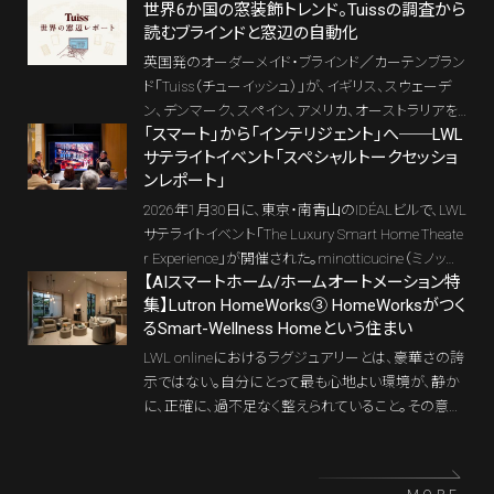
にいたるまで、美は細部に宿る。そのことを、HomeW
世界6か国の窓装飾トレンド。Tuissの調査から
明、空調、シェード、AV、セキュリティを住まいの仕組
orksはきわめて雄弁に物語っている。
読むブラインドと窓辺の自動化
みとして統合する「建築統合型」では、目的も寿命も
設計思想も異なる。赤外線依存、クラウド依存、状態
英国発のオーダーメイド・ブラインド／カーテンブラン
確認、設備系プロトコル、図面化、寿命という6つの視
ド「Tuiss（チューイッシュ）」が、イギリス、スウェーデ
点から、2種類のスマートホームの見分け方を整理す
ン、デンマーク、スペイン、アメリカ、オーストラリアを
る。
「スマート」から「インテリジェント」へ──LWL
対象とした「世界の窓辺レポート」を発表した。6か国
サテライトイベント「スペシャルトークセッショ
の比較から浮かぶのは、窓装飾が色や素材を選ぶイ
ンレポート」
ンテリアの一部に加え、採光、遮熱、断熱、プライバシ
ーを調整する住宅設備へと進化している姿だ。北米
2026年1月30日に、東京・南青山のIDÉALビルで、LWL
では、Lutronの「HomeWorks」やHOMMAのシステム
サテライトイベント「The Luxury Smart Home Theate
に象徴される電動シェードの自動化も進む。窓辺は
r Experience」が開催された。minotticucine（ミノッテ
いま、インテリア、住宅性能、テクノロジー、Invisible W
【AIスマートホーム/ホームオートメーション特
ィクチーネ）のハイエンドなシステムキッチンに囲ま
集】Lutron HomeWorks③ HomeWorksがつく
ellnessを結ぶ領域になりつつある。
れた静謐な空間で、来場者は、ラグジュアリーなスマ
るSmart-Wellness Homeという住まい
ートホームと照明、サウンド、インテリアを体感しなが
らレクチャーを受けた。目玉となるスペシャルトーク
LWL onlineにおけるラグジュアリーとは、豪華さの誇
セッションでは、照明を単なる設備ではなく建築的要
示ではない。自分にとって最も心地よい環境が、静か
素として空間をデザインするライティングディレクタ
に、正確に、過不足なく整えられていること。その意味
ー、ICE都市環境照明研究所所長・武石正宣さんが登
で、ウェルネスはラグジュアリーの内部にある。Home
壇。「スマートライティングからスマートホームへ」を
Worksは、照明、電動ウィンドウトリートメント、空調を
テーマに、ルートロンアスカ・カントリーマネージャー
統合し、光と温熱環境をひとつの時間軸で扱うこと