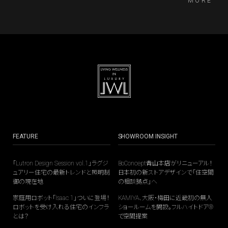
MORE
谷崎宗孝さんとの対談形式で行われた。
で、住まいを「Smart Wellness Home」へと導くHome
OSである。よく眠れること、自然に目覚められること、
快適な室温が保たれること、食卓が美しく見えるこ
と。そうした日々の身体感覚の質こそが、これからの
ラグジュアリー住宅の核心になる。
FEATURE
SHOWROOM INSIGHT
「Lutron Design Session vol.1」ラグジ
BoConcept青山本店がリニューアル！
ュアリー住宅の最新トレンドと照明制
日本初の新ストアデザインで「住空間
御の現在地
の相談拠点」へ
家庭用ロボット「Isaac 1」ついに登場！
KAMIYA、大阪・梅田に近畿初の無人
ロボットを受け入れる住宅のインフラ
ショールームを開設。フルハイトドア®
とは？
で空間提案