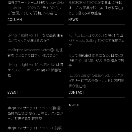
海外スマートホーム月報：Alexa+とHo
FLEXFORM TOKYOが南青山に移転
me Assistant 2026.7が示す「命令」か
オープン。家具を「ともに生きる存在」
ら「意図」、そして「行動」への進化
として捉える新旗艦店
COLUMN
NEWS
Living Insight vol.11 —なぜ高級住宅
KEF「LS LUXE」でQobuzを聴く！ 青山
ほどスイッチが増えるのか？
KEF Music Gallery TOKYOで試聴フェ
ア
Intelligent Residence Notes ④：別荘
管理はどこまでロボット化できる？
そして冷蔵庫は家具になる。日立×カ
リモク「Chiiil MINIBAR」を新横浜で展
Living Insight vol.10 —JEM-Aとは何
示
か？ スマートホームの操作と状態確
認
「Lutron Design Session vol.1」ラグジ
ュアリー住宅の最新トレンドと照明制
御の現在地
EVENT
CONTACT
ABOUT
第2回LWLサテライトイベント〈後編〉
高橋昌宏氏が語る、自然とテクノロジ
ーが共鳴する別荘建築
第2回LWLサテライトイベント＜前編