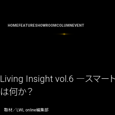
HOME
FEATURE
SHOWROOM
COLUMN
EVENT
Living Insight vol.6 
は何か？
取材／LWL online編集部